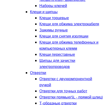
Наборы ключей
Клещи и щипцы
Клещи торцевые
Клещи для обжима электрокабеля
Зажимы ручные
Клещи для снятия изоляции
Клещи для обжима телефонных и
компьютерных клемм
Клещи переставные
Щипцы для зачистки
электропроводов
Отвертки
Отвертки с двухкомпонентной
ручкой
Отвертки для точных работ
Отвертки прямые(SL - прямой шлиц)
Т-образные отвертки