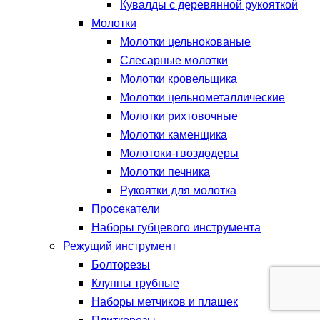
Кувалды с деревянной рукояткой
Молотки
Молотки цельнокованые
Слесарные молотки
Молотки кровельщика
Молотки цельнометаллические
Молотки рихтовочные
Молотки каменщика
Молотоки-гвоздодеры
Молотки печника
Рукоятки для молотка
Просекатели
Наборы губцевого инструмента
Режущий инструмент
Болторезы
Клуппы трубные
Наборы метчиков и плашек