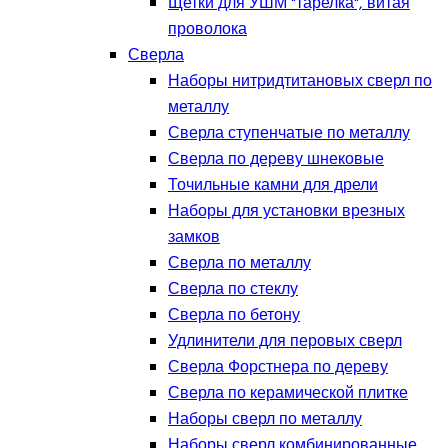
Щетки для УШМ "тарелка", витая
проволока
Сверла
Наборы нитридтитановых сверл по
металлу
Сверла ступенчатые по металлу
Сверла по дереву шнековые
Точильные камни для дрели
Наборы для установки врезных
замков
Сверла по металлу
Сверла по стеклу
Сверла по бетону
Удлинители для перовых сверл
Сверла Форстнера по дереву
Сверла по керамической плитке
Наборы сверл по металлу
Наборы сверл комбинированные