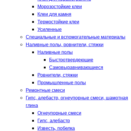
Морозостойкие клеи
Клеи для камня
Термостойкие клеи
Усиленные
Специальные и вспомогательные материалы
Наливные полы, ровнители, стяжки
Наливные полы
Быстротвердеющие
Самовыравнивающиеся
Ровнители, стяжки
Промышленные полы
Ремонтные смеси
Гипс, алебастр, огнеупорные смеси, шамотная
глина
Огнеупорные смеси
Гипс, алебастр
Известь, побелка