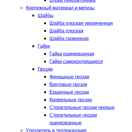
Блоки пенобетонные
Крепежный материал и метизы
Шайбы
Шайба плоская увеличенная
Шайба плоская
Шайба гроверная
Гайки
Гайка оцинкованная
Гайки самоконтрящиеся
Гвозди
Финишные гвозди
Винтовые гвозди
Ершенные гвозди
Кровельные гвозди
Строительные гвозди черные
Строительные гвозди
оцинкованные
Утеплитель и теплоизолция