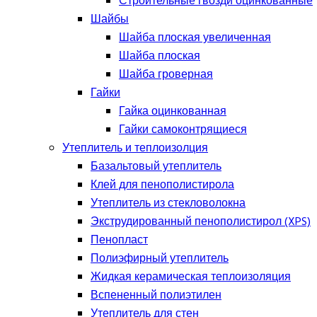
Строительные гвозди оцинкованные
Шайбы
Шайба плоская увеличенная
Шайба плоская
Шайба гроверная
Гайки
Гайка оцинкованная
Гайки самоконтрящиеся
Утеплитель и теплоизолция
Базальтовый утеплитель
Клей для пенополистирола
Утеплитель из стекловолокна
Экструдированный пенополистирол (XPS)
Пенопласт
Полиэфирный утеплитель
Жидкая керамическая теплоизоляция
Вспененный полиэтилен
Утеплитель для стен