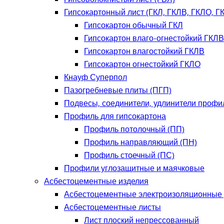
Гипсокартонный лист (ГКЛ, ГКЛВ, ГКЛО, Г
Гипсокартон обычный ГКЛ
Гипсокартон влаго-огнестойкий ГКЛ
Гипсокартон влагостойкий ГКЛВ
Гипсокартон огнестойкий ГКЛО
Кнауф Суперпол
Пазогребневые плиты (ПГП)
Подвесы, соединители, удлинители профи
Профиль для гипсокартона
Профиль потолочный (ПП)
Профиль направляющий (ПН)
Профиль стоечный (ПС)
Профили углозащитные и маячковые
Асбестоцементные изделия
Асбестоцементные электроизоляционные
Асбестоцементные листы
Лист плоский непрессованный