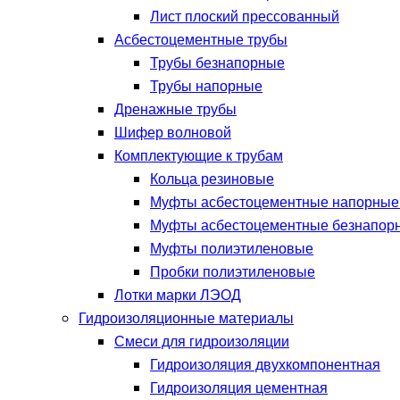
Лист плоский прессованный
Асбестоцементные трубы
Трубы безнапорные
Трубы напорные
Дренажные трубы
Шифер волновой
Комплектующие к трубам
Кольца резиновые
Муфты асбестоцементные напорны
Муфты асбестоцементные безнапор
Муфты полиэтиленовые
Пробки полиэтиленовые
Лотки марки ЛЭОД
Гидроизоляционные материалы
Смеси для гидроизоляции
Гидроизоляция двухкомпонентная
Гидроизоляция цементная