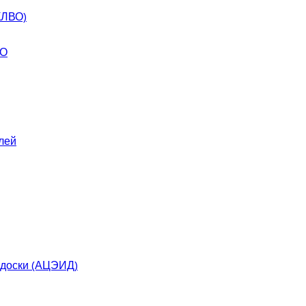
КЛВО)
ВО
лей
 доски (АЦЭИД)