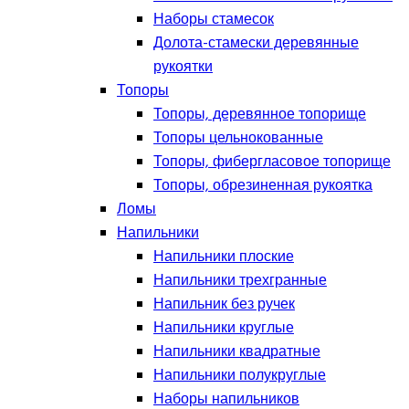
Наборы стамесок
Долота-стамески деревянные
рукоятки
Топоры
Топоры, деревянное топорище
Топоры цельнокованные
Топоры, фибергласовое топорище
Топоры, обрезиненная рукоятка
Ломы
Напильники
Напильники плоские
Напильники трехгранные
Напильник без ручек
Напильники круглые
Напильники квадратные
Напильники полукруглые
Наборы напильников