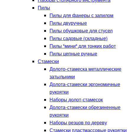
Наборы столярного инструмента
Пилы
Пилы для фанеры с запилом
Пилы двуручные
Пилы обушковые для стусел
Пилы садовые (складные)
Пилы "мини" для тонких работ
Пилы цепные ручные
Стамески
Долото-стамеска металлические
затыльники
Долота-стамески эргономичные
рукоятки
Наборы долот-стамесок
Долота-стамески обрезиненные
рукоятки
Наборы резцов по дереву
Стамески пластмассовые рукоятки