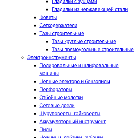
Гладилки с зубцами
Гладилки из нержавеющей стали
Кюветы
Сеткодержатели
Тазы строительные
Тазы круглые строительные
Тазы прямоугольные строительные
Электроинструменты
Полировальные и шлифовальные
машины
Цепные электоро и бензопилы
Перфораторы
Отбойные молотки
Сетевые дрели
Шуруповерты, гайковерты
Аккумуляторный инструмент
Пилы
Ножницы, лобзики, рубанки