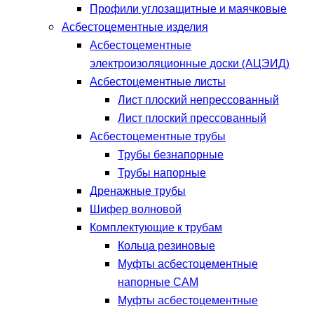
Профили углозащитные и маячковые
Асбестоцементные изделия
Асбестоцементные
электроизоляционные доски (АЦЭИД)
Асбестоцементные листы
Лист плоский непрессованный
Лист плоский прессованный
Асбестоцементные трубы
Трубы безнапорные
Трубы напорные
Дренажные трубы
Шифер волновой
Комплектующие к трубам
Кольца резиновые
Муфты асбестоцементные
напорные САМ
Муфты асбестоцементные