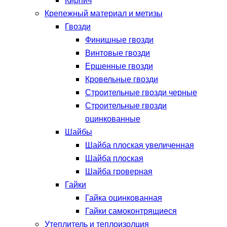
Кирпич
Крепежный материал и метизы
Гвозди
Финишные гвозди
Винтовые гвозди
Ершенные гвозди
Кровельные гвозди
Строительные гвозди черные
Строительные гвозди
оцинкованные
Шайбы
Шайба плоская увеличенная
Шайба плоская
Шайба гроверная
Гайки
Гайка оцинкованная
Гайки самоконтрящиеся
Утеплитель и теплоизолция