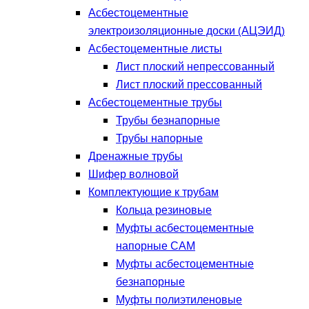
Асбестоцементные
электроизоляционные доски (АЦЭИД)
Асбестоцементные листы
Лист плоский непрессованный
Лист плоский прессованный
Асбестоцементные трубы
Трубы безнапорные
Трубы напорные
Дренажные трубы
Шифер волновой
Комплектующие к трубам
Кольца резиновые
Муфты асбестоцементные
напорные САМ
Муфты асбестоцементные
безнапорные
Муфты полиэтиленовые