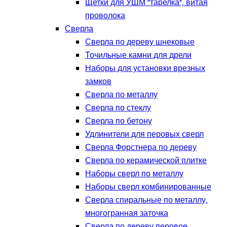
Щетки для УШМ "тарелка", витая
проволока
Сверла
Сверла по дереву шнековые
Точильные камни для дрели
Наборы для установки врезных
замков
Сверла по металлу
Сверла по стеклу
Сверла по бетону
Удлинители для перовых сверл
Сверла Форстнера по дереву
Сверла по керамической плитке
Наборы сверл по металлу
Наборы сверл комбинированные
Сверла спиральные по металлу,
многогранная заточка
Сверла по дереву перовое