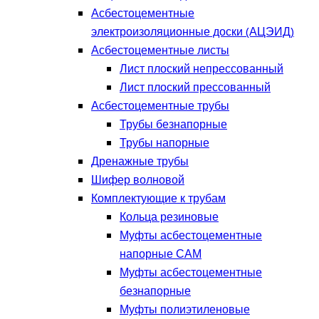
Асбестоцементные
электроизоляционные доски (АЦЭИД)
Асбестоцементные листы
Лист плоский непрессованный
Лист плоский прессованный
Асбестоцементные трубы
Трубы безнапорные
Трубы напорные
Дренажные трубы
Шифер волновой
Комплектующие к трубам
Кольца резиновые
Муфты асбестоцементные
напорные САМ
Муфты асбестоцементные
безнапорные
Муфты полиэтиленовые