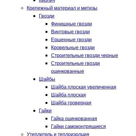
Кирпич
Крепежный материал и метизы
Гвозди
Финишные гвозди
Винтовые гвозди
Ершенные гвозди
Кровельные гвозди
Строительные гвозди черные
Строительные гвозди
оцинкованные
Шайбы
Шайба плоская увеличенная
Шайба плоская
Шайба гроверная
Гайки
Гайка оцинкованная
Гайки самоконтрящиеся
Утеплитель и теплоизолция