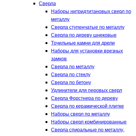
Сверла
Наборы нитридтитановых сверл по
металлу
Сверла ступенчатые по металлу
Сверла по дереву шнековые
Точильные камни для дрели
Наборы для установки врезных
замков
Сверла по металлу
Сверла по стеклу
Сверла по бетону
Удлинители для перовых сверл
Сверла Форстнера по дереву
Сверла по керамической плитке
Наборы сверл по металлу
Наборы сверл комбинированные
Сверла спиральные по металлу,