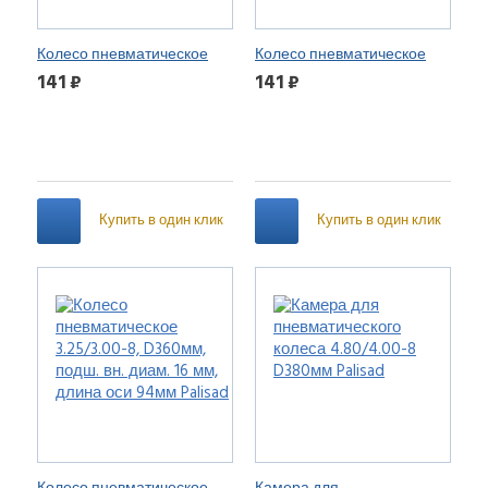
Колесо пневматическое
Колесо пневматическое
4.80/4.00-8 D380мм, подш.
4.80/4.00-8 D380мм, подш.
141 ₽
141 ₽
внут. диам. 20мм, длина оси
внут. диам. 12мм, длина оси
90мм Palisad
80мм Palisad
Купить в один клик
Купить в один клик