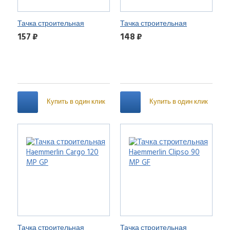
Тачка строительная
Тачка строительная
Haemmerlin Expert Twin 150
Haemmerlin Aktiv 120 MG GF
157 ₽
148 ₽
MG PR
Купить в один клик
Купить в один клик
Тачка строительная
Тачка строительная