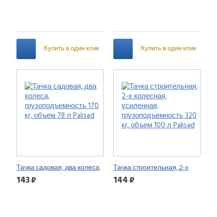
объем 90 л Palisad
Купить в один клик
Купить в один клик
Тачка садовая, два колеса,
Тачка строительная, 2-х
грузоподъемность 170 кг,
колесная, усиленная,
143 ₽
144 ₽
объем 78 л Palisad
грузоподъемность 320 кг,
объем 100 л Palisad