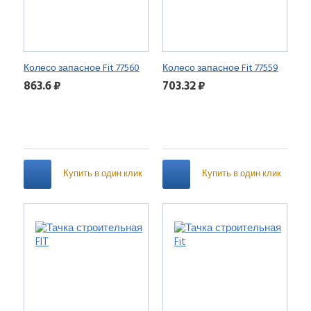
Колесо запасное Fit 77560
Колесо запасное Fit 77559
16х4” для тачки
13х3” для тачки
863.6 ₽
703.32 ₽
Купить в один клик
Купить в один клик