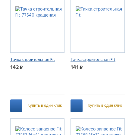
Тачка строительная Fit
Тачка строительная Fit
77540 крашеная
142 ₽
141 ₽
Купить в один клик
Купить в один клик