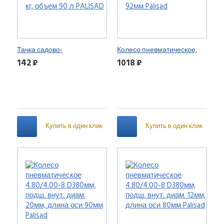
Тачка садово-
Колесо пневматическое,
строительная, усиленная,
3.00-8, D360 мм, подш. внут.
142 ₽
1018 ₽
грузоподъемность 200 кг,
диам. 16мм, длина оси
объем 90 л PALISAD
92мм Palisad
Купить в один клик
Купить в один клик