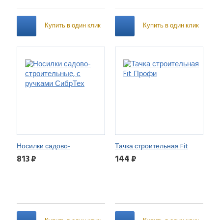
объем 90 л
Купить в один клик
Купить в один клик
Носилки садово-
Тачка строительная Fit
строительные, с ручками
Профи
813 ₽
144 ₽
СибрТех