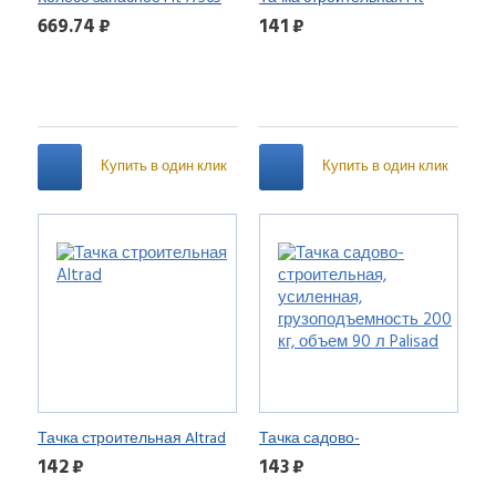
13х3” для тачки
669.74 ₽
141 ₽
Купить в один клик
Купить в один клик
Тачка строительная Altrad
Тачка садово-
строительная, усиленная,
142 ₽
143 ₽
грузоподъемность 200 кг,