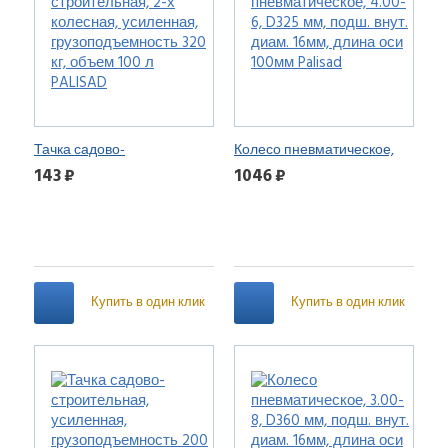
Тачка садово-
Колесо пневматическое,
строительная, 2-х
4.00-6, D325 мм, подш. внут.
143 ₽
1046 ₽
колесная, усиленная,
диам. 16мм, длина оси
грузоподъемность 320 кг,
100мм Palisad
объем 100 л PALISAD
Купить в один клик
Купить в один клик