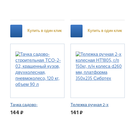
цельнолит.колесо,грузоподъемн
120, объем 90л
Купить в один клик
Купить в один клик
Тачка садово-
Тележка ручная 2-х
строительная ТСО-2-02,
колесная НТ1805, г/п 150кг,
144 ₽
141 ₽
крашенный кузов,
п/н колеса d260 мм,
двухколесная,
платформа 350х235
пневмоколесо, 120 кг,
Сибртех