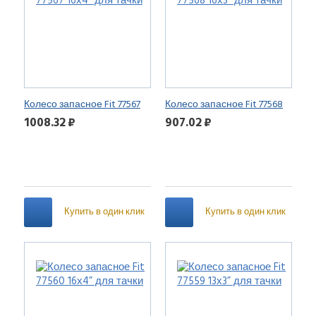
Колесо запасное Fit 77567
Колесо запасное Fit 77568
16х4” для тачки
16х3” для тачки
1008.32 ₽
907.02 ₽
Купить в один клик
Купить в один клик