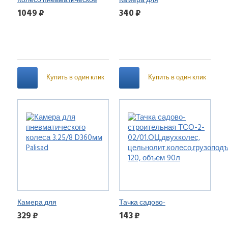
Колесо пневматическое
Камера для
3.25/3.00-8, D360мм, подш.
пневматического колеса
1049 ₽
340 ₽
вн. диам. 16 мм, длина оси
4.80/4.00-8 D380мм Palisad
94мм Palisad
Купить в один клик
Купить в один клик
Камера для
Тачка садово-
пневматического колеса
строительная ТСО-2-
329 ₽
143 ₽
3.25/8 D360мм Palisad
02/01.ОЦ,двухколес,