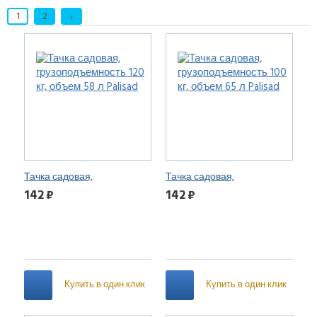
1
2
›
Тачка садовая,
Тачка садовая,
грузоподъемность 120 кг,
грузоподъемность 100 кг,
142 ₽
142 ₽
объем 58 л Palisad
объем 65 л Palisad
Купить в один клик
Купить в один клик