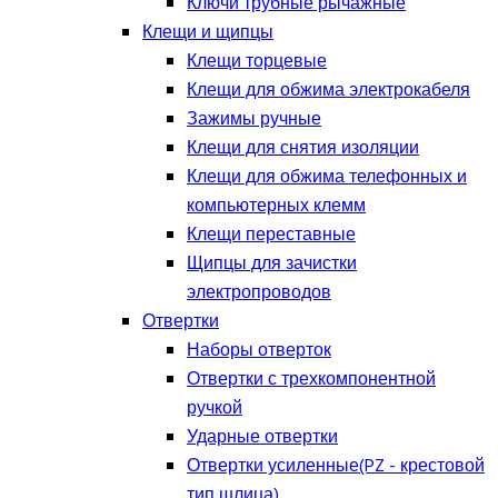
Ключи трубные рычажные
Клещи и щипцы
Клещи торцевые
Клещи для обжима электрокабеля
Зажимы ручные
Клещи для снятия изоляции
Клещи для обжима телефонных и
компьютерных клемм
Клещи переставные
Щипцы для зачистки
электропроводов
Отвертки
Наборы отверток
Отвертки с трехкомпонентной
ручкой
Ударные отвертки
Отвертки усиленные(PZ - крестовой
тип шлица)