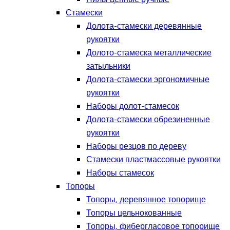
Стамески
Долота-стамески деревянные
рукоятки
Долото-стамеска металлические
затыльники
Долота-стамески эргономичные
рукоятки
Наборы долот-стамесок
Долота-стамески обрезиненные
рукоятки
Наборы резцов по дереву
Стамески пластмассовые рукоятки
Наборы стамесок
Топоры
Топоры, деревянное топорище
Топоры цельнокованные
Топоры, фибергласовое топорище