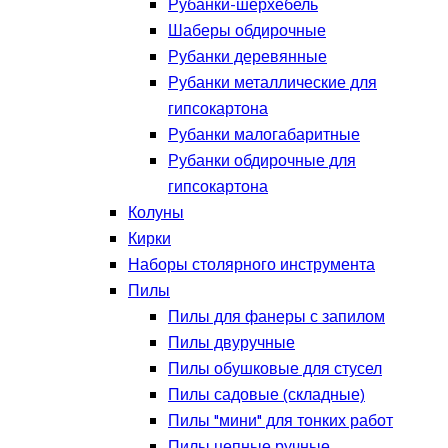
Рубанки-шерхебель
Шаберы обдирочные
Рубанки деревянные
Рубанки металлические для
гипсокартона
Рубанки малогабаритные
Рубанки обдирочные для
гипсокартона
Колуны
Кирки
Наборы столярного инструмента
Пилы
Пилы для фанеры с запилом
Пилы двуручные
Пилы обушковые для стусел
Пилы садовые (складные)
Пилы "мини" для тонких работ
Пилы цепные ручные