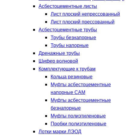
Асбестоцементные листы
Лист плоский непрессованный
Лист плоский прессованный
Асбестоцементные трубы
Трубы безнапорные
Трубы напорные
Дренажные трубы
Шифер волновой
Комплектующие к трубам
Кольца резиновые
Муфты асбестоцементные
напорные САМ
Муфты асбестоцементные
безнапорные
Муфты полиэтиленовые
Пробки полиэтиленовые
Лотки марки ЛЭОД