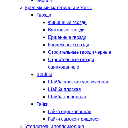
Кирпич
Крепежный материал и метизы
Гвозди
Финишные гвозди
Винтовые гвозди
Ершенные гвозди
Кровельные гвозди
Строительные гвозди черные
Строительные гвозди
оцинкованные
Шайбы
Шайба плоская увеличенная
Шайба плоская
Шайба гроверная
Гайки
Гайка оцинкованная
Гайки самоконтрящиеся
Утеплитель и теплоизолция