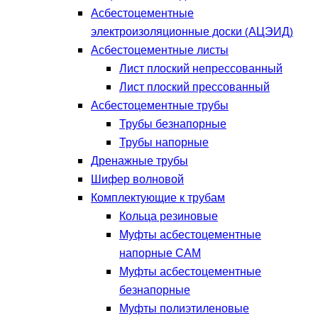
Асбестоцементные
электроизоляционные доски (АЦЭИД)
Асбестоцементные листы
Лист плоский непрессованный
Лист плоский прессованный
Асбестоцементные трубы
Трубы безнапорные
Трубы напорные
Дренажные трубы
Шифер волновой
Комплектующие к трубам
Кольца резиновые
Муфты асбестоцементные
напорные САМ
Муфты асбестоцементные
безнапорные
Муфты полиэтиленовые