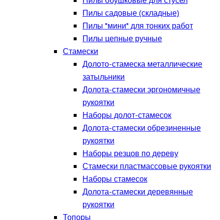
Пилы обушковые для стусел
Пилы садовые (складные)
Пилы "мини" для тонких работ
Пилы цепные ручные
Стамески
Долото-стамеска металлические
затыльники
Долота-стамески эргономичные
рукоятки
Наборы долот-стамесок
Долота-стамески обрезиненные
рукоятки
Наборы резцов по дереву
Стамески пластмассовые рукоятки
Наборы стамесок
Долота-стамески деревянные
рукоятки
Топоры