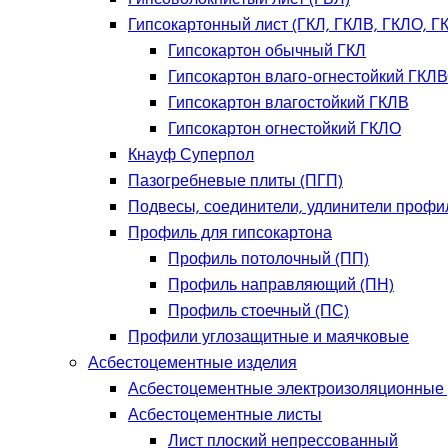
Гипсокартонный лист (ГКЛ, ГКЛВ, ГКЛО, Г
Гипсокартон обычный ГКЛ
Гипсокартон влаго-огнестойкий ГКЛ
Гипсокартон влагостойкий ГКЛВ
Гипсокартон огнестойкий ГКЛО
Кнауф Суперпол
Пазогребневые плиты (ПГП)
Подвесы, соединители, удлинители профи
Профиль для гипсокартона
Профиль потолочный (ПП)
Профиль направляющий (ПН)
Профиль стоечный (ПС)
Профили углозащитные и маячковые
Асбестоцементные изделия
Асбестоцементные электроизоляционные
Асбестоцементные листы
Лист плоский непрессованный