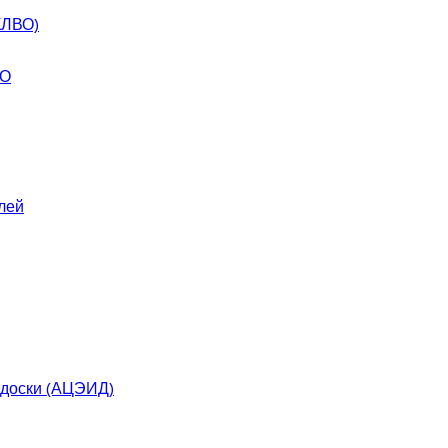
КЛВО)
ВО
лей
 доски (АЦЭИД)