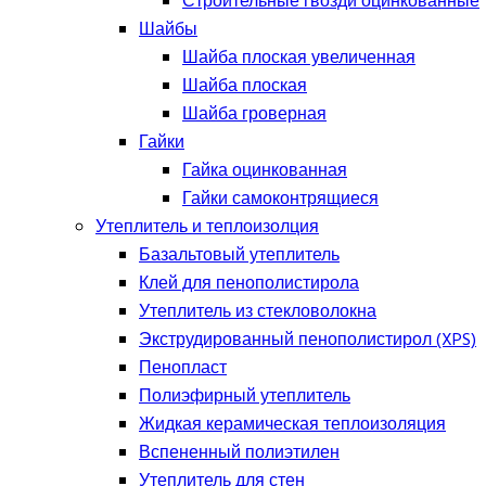
Строительные гвозди оцинкованные
Шайбы
Шайба плоская увеличенная
Шайба плоская
Шайба гроверная
Гайки
Гайка оцинкованная
Гайки самоконтрящиеся
Утеплитель и теплоизолция
Базальтовый утеплитель
Клей для пенополистирола
Утеплитель из стекловолокна
Экструдированный пенополистирол (XPS)
Пенопласт
Полиэфирный утеплитель
Жидкая керамическая теплоизоляция
Вспененный полиэтилен
Утеплитель для стен