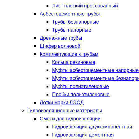
Лист плоский прессованный
Асбестоцементные трубы
Трубы безнапорные
Трубы напорные
Дренажные трубы
Шифер волновой
Комплектующие к трубам
Кольца резиновые
Муфты асбестоцементные напорны
Муфты асбестоцементные безнапор
Муфты полиэтиленовые
Пробки полиэтиленовые
Лотки марки ЛЭОД
Гидроизоляционные материалы
Смеси для гидроизоляции
Гидроизоляция двухкомпонентная
Гидроизоляция цементная