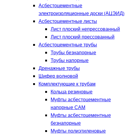
Асбестоцементные
электроизоляционные доски (АЦЭИД)
Асбестоцементные листы
Лист плоский непрессованный
Лист плоский прессованный
Асбестоцементные трубы
Трубы безнапорные
Трубы напорные
Дренажные трубы
Шифер волновой
Комплектующие к трубам
Кольца резиновые
Муфты асбестоцементные
напорные САМ
Муфты асбестоцементные
безнапорные
Муфты полиэтиленовые