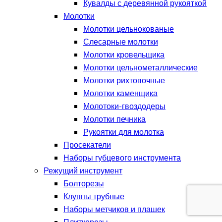
Кувалды с деревянной рукояткой
Молотки
Молотки цельнокованые
Слесарные молотки
Молотки кровельщика
Молотки цельнометаллические
Молотки рихтовочные
Молотки каменщика
Молотоки-гвоздодеры
Молотки печника
Рукоятки для молотка
Просекатели
Наборы губцевого инструмента
Режущий инструмент
Болторезы
Клуппы трубные
Наборы метчиков и плашек