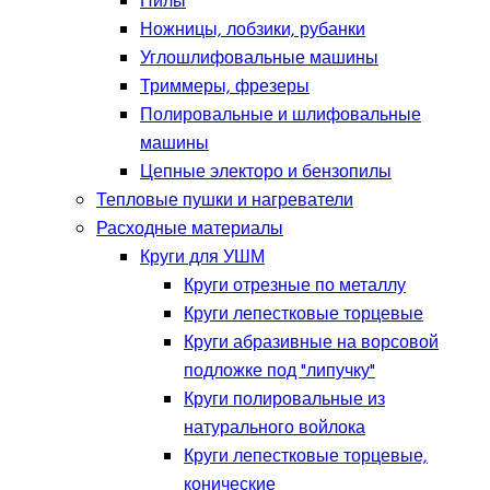
Пилы
Ножницы, лобзики, рубанки
Углошлифовальные машины
Триммеры, фрезеры
Полировальные и шлифовальные
машины
Цепные электоро и бензопилы
Тепловые пушки и нагреватели
Расходные материалы
Круги для УШМ
Круги отрезные по металлу
Круги лепестковые торцевые
Круги абразивные на ворсовой
подложке под "липучку"
Круги полировальные из
натурального войлока
Круги лепестковые торцевые,
конические