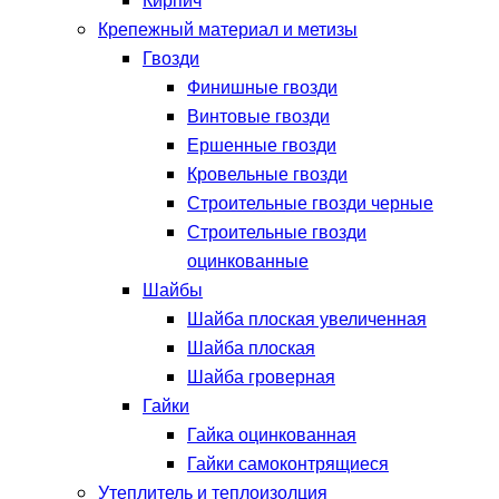
Кирпич
Крепежный материал и метизы
Гвозди
Финишные гвозди
Винтовые гвозди
Ершенные гвозди
Кровельные гвозди
Строительные гвозди черные
Строительные гвозди
оцинкованные
Шайбы
Шайба плоская увеличенная
Шайба плоская
Шайба гроверная
Гайки
Гайка оцинкованная
Гайки самоконтрящиеся
Утеплитель и теплоизолция