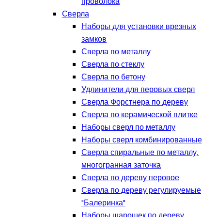
проволока
Сверла
Наборы для установки врезных
замков
Сверла по металлу
Сверла по стеклу
Сверла по бетону
Удлинители для перовых сверл
Сверла Форстнера по дереву
Сверла по керамической плитке
Наборы сверл по металлу
Наборы сверл комбинированные
Сверла спиральные по металлу,
многогранная заточка
Сверла по дереву перовое
Сверла по дереву регулируемые
"Балеринка"
Наборы шарошек по дереву