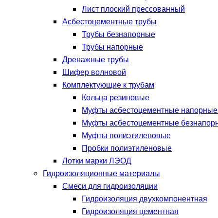
Лист плоский прессованный
Асбестоцементные трубы
Трубы безнапорные
Трубы напорные
Дренажные трубы
Шифер волновой
Комплектующие к трубам
Кольца резиновые
Муфты асбестоцементные напорны
Муфты асбестоцементные безнапор
Муфты полиэтиленовые
Пробки полиэтиленовые
Лотки марки ЛЭОД
Гидроизоляционные материалы
Смеси для гидроизоляции
Гидроизоляция двухкомпонентная
Гидроизоляция цементная