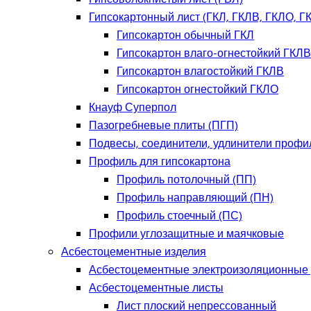
Гипсокартонный лист (ГКЛ, ГКЛВ, ГКЛО, Г
Гипсокартон обычный ГКЛ
Гипсокартон влаго-огнестойкий ГКЛ
Гипсокартон влагостойкий ГКЛВ
Гипсокартон огнестойкий ГКЛО
Кнауф Суперпол
Пазогребневые плиты (ПГП)
Подвесы, соединители, удлинители профи
Профиль для гипсокартона
Профиль потолочный (ПП)
Профиль направляющий (ПН)
Профиль стоечный (ПС)
Профили углозащитные и маячковые
Асбестоцементные изделия
Асбестоцементные электроизоляционные
Асбестоцементные листы
Лист плоский непрессованный