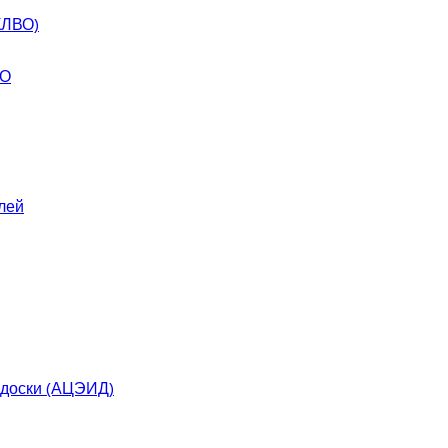
КЛВО)
ВО
лей
 доски (АЦЭИД)