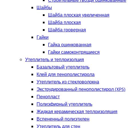
Строительные гвозди оцинкованные
Шайбы
Шайба плоская увеличенная
Шайба плоская
Шайба гроверная
Гайки
Гайка оцинкованная
Гайки самоконтрящиеся
Утеплитель и теплоизолция
Базальтовый утеплитель
Клей для пенополистирола
Утеплитель из стекловолокна
Экструдированный пенополистирол (XPS)
Пенопласт
Полиэфирный утеплитель
Жидкая керамическая теплоизоляция
Вспененный полиэтилен
Утеплитель для стен