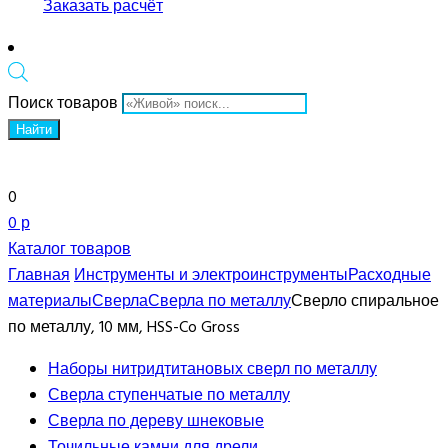
Заказать расчёт
Поиск товаров
Найти
0
0 р
Каталог товаров
Главная
Инструменты и электроинструменты
Расходные
материалы
Сверла
Сверла по металлу
Сверло спиральное
по металлу, 10 мм, HSS-Co Gross
Наборы нитридтитановых сверл по металлу
Сверла ступенчатые по металлу
Сверла по дереву шнековые
Точильные камни для дрели