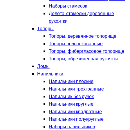
Наборы стамесок
Долота-стамески деревянные
рукоятки
Топоры
Топоры, деревянное топорище
Топоры цельнокованные
Топоры, фибергласовое топорище
Топоры, обрезиненная рукоятка
Ломы
Напильники
Напильники плоские
Напильники трехгранные
Напильник без ручек
Напильники круглые
Напильники квадратные
Напильники полукруглые
Наборы напильников