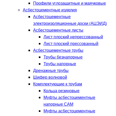
Профили углозащитные и маячковые
Асбестоцементные изделия
Асбестоцементные
электроизоляционные доски (АЦЭИД)
Асбестоцементные листы
Лист плоский непрессованный
Лист плоский прессованный
Асбестоцементные трубы
Трубы безнапорные
Трубы напорные
Дренажные трубы
Шифер волновой
Комплектующие к трубам
Кольца резиновые
Муфты асбестоцементные
напорные САМ
Муфты асбестоцементные