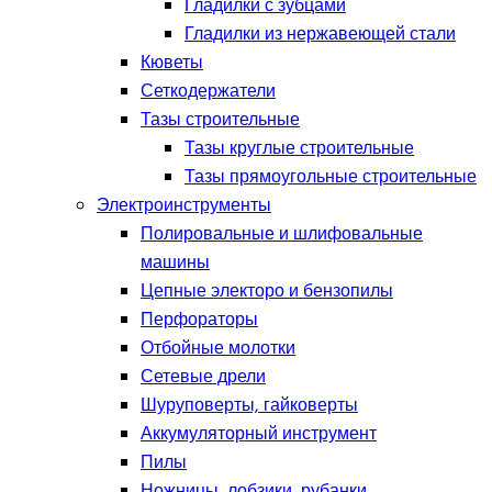
Гладилки с зубцами
Гладилки из нержавеющей стали
Кюветы
Сеткодержатели
Тазы строительные
Тазы круглые строительные
Тазы прямоугольные строительные
Электроинструменты
Полировальные и шлифовальные
машины
Цепные электоро и бензопилы
Перфораторы
Отбойные молотки
Сетевые дрели
Шуруповерты, гайковерты
Аккумуляторный инструмент
Пилы
Ножницы, лобзики, рубанки