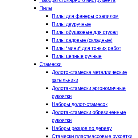
Наборы столярного инструмента
Пилы
Пилы для фанеры с запилом
Пилы двуручные
Пилы обушковые для стусел
Пилы садовые (складные)
Пилы "мини" для тонких работ
Пилы цепные ручные
Стамески
Долото-стамеска металлические
затыльники
Долота-стамески эргономичные
рукоятки
Наборы долот-стамесок
Долота-стамески обрезиненные
рукоятки
Наборы резцов по дереву
Стамески пластмассовые рукоятки