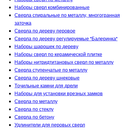
Наборы сверл комбинированные
Сверла спиральные по металлу, многогранная
заточка
Сверла по дереву перовое
Сверла по дереву регулируемые "Балеринка"
Наборы шарошек по дереву
Наборы сверл по керамической плитке
Наборы нитридтитановых сверл по металлу
Сверла ступенчатые по металлу
Сверла по дереву шнековые
Точильные камни для дрели
Наборы для установки врезных замков
Сверла по металлу
Сверла по стеклу
Сверла по бетону
Удлинители для перовых сверл