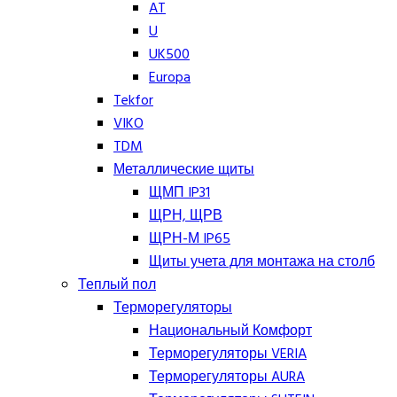
AT
U
UK500
Europa
Tekfor
VIKO
TDM
Металлические щиты
ЩМП IP31
ЩРН, ЩРВ
ЩРН-М IP65
Щиты учета для монтажа на столб
Теплый пол
Терморегуляторы
Национальный Комфорт
Терморегуляторы VERIA
Терморегуляторы AURA