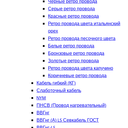
Черные ретро провода
Серые ретро провода
Красные ретро провода
Ретро провода цвета итальянский
орех
Ретро провода песочного цвета
Белые ретро провода
Бронзовые ретро провода
Золотые ретро провода
Ретро провода цвета капучино
Коричневые ретро провода
Кабель гибкий (КГ)
Слаботочный кабель
NYM
ПНСВ (Провод нагревательный)
ВВГнг
ВВГнг (А) LS Севкабель ГОСТ
ВВГнг-LS