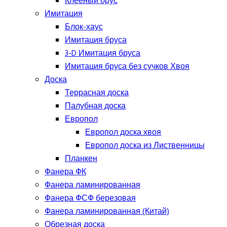
Клееный брус
Имитация
Блок-хаус
Имитация бруса
3-D Имитация бруса
Имитация бруса без сучков Хвоя
Доска
Террасная доска
Палубная доска
Европол
Европол доска хвоя
Европол доска из Лиственницы
Планкен
Фанера ФК
Фанера ламинированная
Фанера ФСФ березовая
Фанера ламинированная (Китай)
Обрезная доска