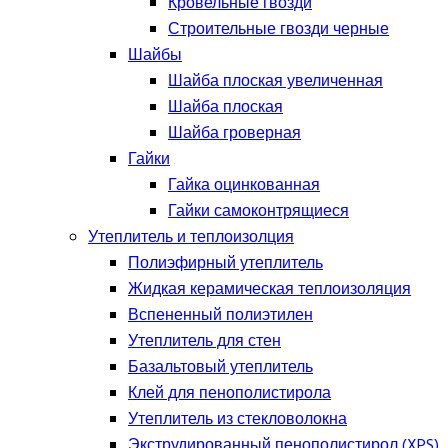
Кровельные гвозди
Строительные гвозди черные
Шайбы
Шайба плоская увеличенная
Шайба плоская
Шайба гроверная
Гайки
Гайка оцинкованная
Гайки самоконтрящиеся
Утеплитель и теплоизолция
Полиэфирный утеплитель
Жидкая керамическая теплоизоляция
Вспененный полиэтилен
Утеплитель для стен
Базальтовый утеплитель
Клей для пенополистирола
Утеплитель из стекловолокна
Экструдированный пенополистирол (XPS)