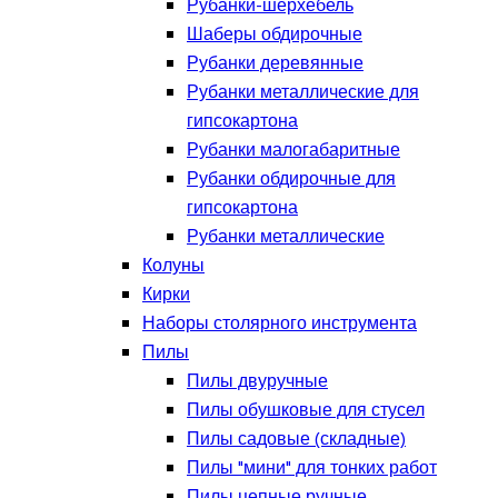
Рубанки-шерхебель
Шаберы обдирочные
Рубанки деревянные
Рубанки металлические для
гипсокартона
Рубанки малогабаритные
Рубанки обдирочные для
гипсокартона
Рубанки металлические
Колуны
Кирки
Наборы столярного инструмента
Пилы
Пилы двуручные
Пилы обушковые для стусел
Пилы садовые (складные)
Пилы "мини" для тонких работ
Пилы цепные ручные