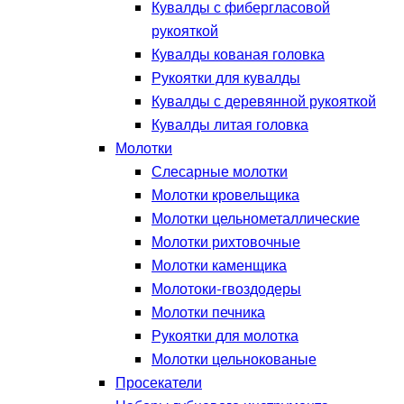
Кувалды с фибергласовой
рукояткой
Кувалды кованая головка
Рукоятки для кувалды
Кувалды с деревянной рукояткой
Кувалды литая головка
Молотки
Слесарные молотки
Молотки кровельщика
Молотки цельнометаллические
Молотки рихтовочные
Молотки каменщика
Молотоки-гвоздодеры
Молотки печника
Рукоятки для молотка
Молотки цельнокованые
Просекатели