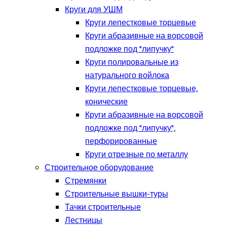
Круги для УШМ
Круги лепестковые торцевые
Круги абразивные на ворсовой
подложке под "липучку"
Круги полировальные из
натурального войлока
Круги лепестковые торцевые,
конические
Круги абразивные на ворсовой
подложке под "липучку",
перфорированные
Круги отрезные по металлу
Строительное оборудование
Стремянки
Строительные вышки-туры
Тачки строительные
Лестницы