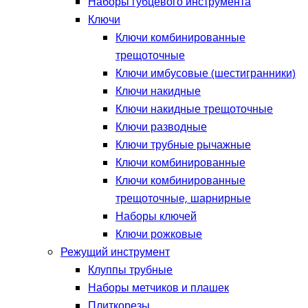
Наборы губцевого инструмента
Ключи
Ключи комбинированные
трещоточные
Ключи имбусовые (шестигранники)
Ключи накидные
Ключи накидные трещоточные
Ключи разводные
Ключи трубные рычажные
Ключи комбинированные
Ключи комбинированные
трещоточные, шарнирные
Наборы ключей
Ключи рожковые
Режущий инструмент
Клуппы трубные
Наборы метчиков и плашек
Плиткорезы