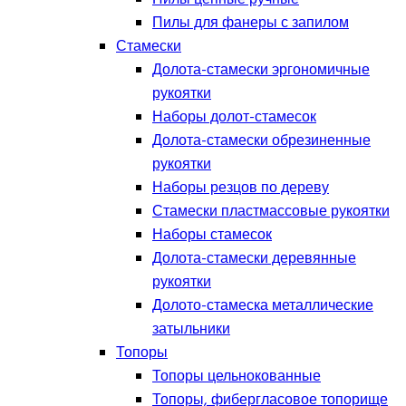
Пилы для фанеры с запилом
Стамески
Долота-стамески эргономичные
рукоятки
Наборы долот-стамесок
Долота-стамески обрезиненные
рукоятки
Наборы резцов по дереву
Стамески пластмассовые рукоятки
Наборы стамесок
Долота-стамески деревянные
рукоятки
Долото-стамеска металлические
затыльники
Топоры
Топоры цельнокованные
Топоры, фибергласовое топорище