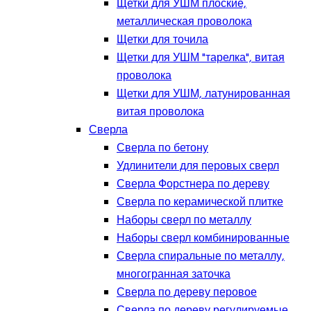
Щетки для УШМ плоские,
металлическая проволока
Щетки для точила
Щетки для УШМ "тарелка", витая
проволока
Щетки для УШМ, латунированная
витая проволока
Сверла
Сверла по бетону
Удлинители для перовых сверл
Сверла Форстнера по дереву
Сверла по керамической плитке
Наборы сверл по металлу
Наборы сверл комбинированные
Сверла спиральные по металлу,
многогранная заточка
Сверла по дереву перовое
Сверла по дереву регулируемые