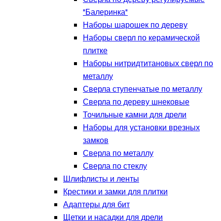
"Балеринка"
Наборы шарошек по дереву
Наборы сверл по керамической
плитке
Наборы нитридтитановых сверл по
металлу
Сверла ступенчатые по металлу
Сверла по дереву шнековые
Точильные камни для дрели
Наборы для установки врезных
замков
Сверла по металлу
Сверла по стеклу
Шлифлисты и ленты
Крестики и замки для плитки
Адаптеры для бит
Щетки и насадки для дрели