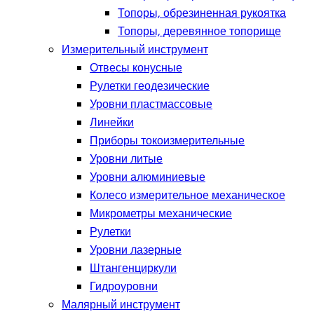
Топоры, обрезиненная рукоятка
Топоры, деревянное топорище
Измерительный инструмент
Отвесы конусные
Рулетки геодезические
Уровни пластмассовые
Линейки
Приборы токоизмерительные
Уровни литые
Уровни алюминиевые
Колесо измерительное механическое
Микрометры механические
Рулетки
Уровни лазерные
Штангенциркули
Гидроуровни
Малярный инструмент