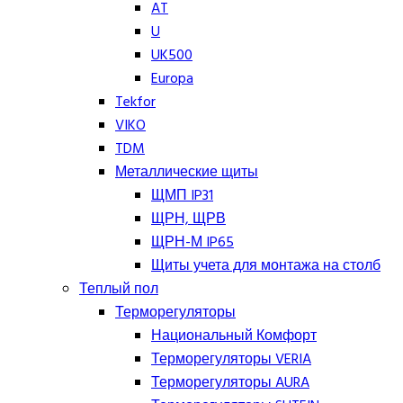
AT
U
UK500
Europa
Tekfor
VIKO
TDM
Металлические щиты
ЩМП IP31
ЩРН, ЩРВ
ЩРН-М IP65
Щиты учета для монтажа на столб
Теплый пол
Терморегуляторы
Национальный Комфорт
Терморегуляторы VERIA
Терморегуляторы AURA