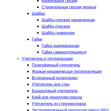
Кровельные гвозди
Строительные гвозди черные
Шайбы
Шайба плоская увеличенная
Шайба плоская
Шайба гроверная
Гайки
Гайка оцинкованная
Гайки самоконтрящиеся
Утеплитель и теплоизолция
Полиэфирный утеплитель
Жидкая керамическая теплоизоляция
Вспененный полиэтилен
Утеплитель для стен
Базальтовый утеплитель
Клей для пенополистирола
Утеплитель из стекловолокна
Экструдированный пенополистирол (XPS)