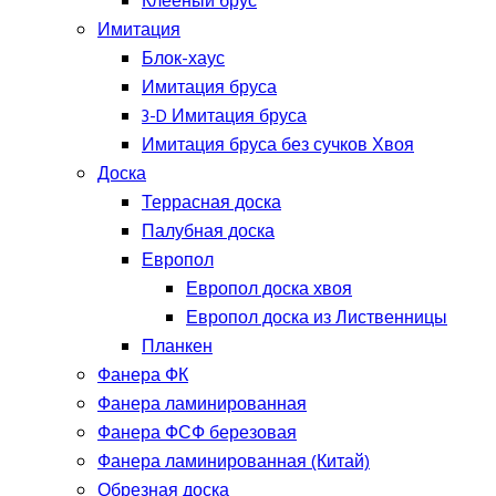
Клееный брус
Имитация
Блок-хаус
Имитация бруса
3-D Имитация бруса
Имитация бруса без сучков Хвоя
Доска
Террасная доска
Палубная доска
Европол
Европол доска хвоя
Европол доска из Лиственницы
Планкен
Фанера ФК
Фанера ламинированная
Фанера ФСФ березовая
Фанера ламинированная (Китай)
Обрезная доска