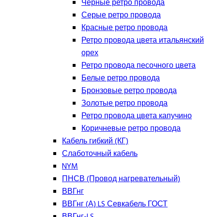
Черные ретро провода
Серые ретро провода
Красные ретро провода
Ретро провода цвета итальянский
орех
Ретро провода песочного цвета
Белые ретро провода
Бронзовые ретро провода
Золотые ретро провода
Ретро провода цвета капучино
Коричневые ретро провода
Кабель гибкий (КГ)
Слаботочный кабель
NYM
ПНСВ (Провод нагревательный)
ВВГнг
ВВГнг (А) LS Севкабель ГОСТ
ВВГнг-LS