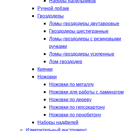
Наборы напильников
Ручной лобзик
Гвоздодеры
Ломы-гвоздодеры двутавровые
Гвоздодеры шестигранные
Ломы-гвоздодеры с резиновыми
ручками
Ломы-гвоздодеры усиленные
Лом-гвоздодер
Киянки
Ножовки
Ножовки по металлу
Ножовки для работы с ламинатом
Ножовки по дереву
Ножовки по гипсокартону
Ножовки по пенобетону
Наборы надфилей
Измерительный инструмент