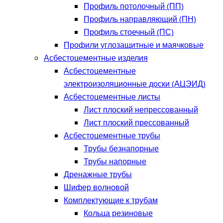
Профиль потолочный (ПП)
Профиль направляющий (ПН)
Профиль стоечный (ПС)
Профили углозащитные и маячковые
Асбестоцементные изделия
Асбестоцементные
электроизоляционные доски (АЦЭИД)
Асбестоцементные листы
Лист плоский непрессованный
Лист плоский прессованный
Асбестоцементные трубы
Трубы безнапорные
Трубы напорные
Дренажные трубы
Шифер волновой
Комплектующие к трубам
Кольца резиновые