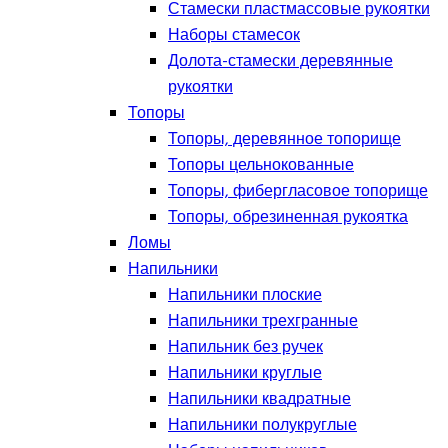
Стамески пластмассовые рукоятки
Наборы стамесок
Долота-стамески деревянные
рукоятки
Топоры
Топоры, деревянное топорище
Топоры цельнокованные
Топоры, фибергласовое топорище
Топоры, обрезиненная рукоятка
Ломы
Напильники
Напильники плоские
Напильники трехгранные
Напильник без ручек
Напильники круглые
Напильники квадратные
Напильники полукруглые