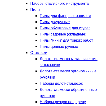
Наборы столярного инструмента
Пилы
Пилы для фанеры с запилом
Пилы двуручные
Пилы обушковые для стусел
Пилы садовые (складные)
Пилы "мини" для тонких работ
Пилы цепные ручные
Стамески
Долото-стамеска металлические
затыльники
Долота-стамески эргономичные
рукоятки
Наборы долот-стамесок
Долота-стамески обрезиненные
рукоятки
Наборы резцов по дереву