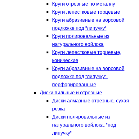
Круги отрезные по металлу
Круги лепестковые торцевые
Круги абразивные на ворсовой
подложке под "липучку"
Круги полировальные из
натурального войлока
Круги лепестковые торцевые,
конические
Круги абразивные на ворсовой
подложке под "липучку",
перфорированные
Диски пильные и отрезные
Диски алмазные отрезные, сухая
резка
Диски полировальные из
натурального войлока, "под
липучку"