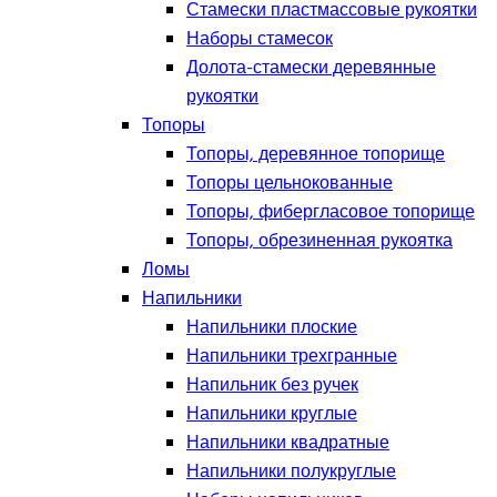
Стамески пластмассовые рукоятки
Наборы стамесок
Долота-стамески деревянные
рукоятки
Топоры
Топоры, деревянное топорище
Топоры цельнокованные
Топоры, фибергласовое топорище
Топоры, обрезиненная рукоятка
Ломы
Напильники
Напильники плоские
Напильники трехгранные
Напильник без ручек
Напильники круглые
Напильники квадратные
Напильники полукруглые