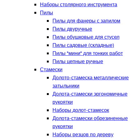
Наборы столярного инструмента
Пилы
Пилы для фанеры с запилом
Пилы двуручные
Пилы обушковые для стусел
Пилы садовые (складные)
Пилы "мини" для тонких работ
Пилы цепные ручные
Стамески
Долото-стамеска металлические
затыльники
Долота-стамески эргономичные
рукоятки
Наборы долот-стамесок
Долота-стамески обрезиненные
рукоятки
Наборы резцов по дереву