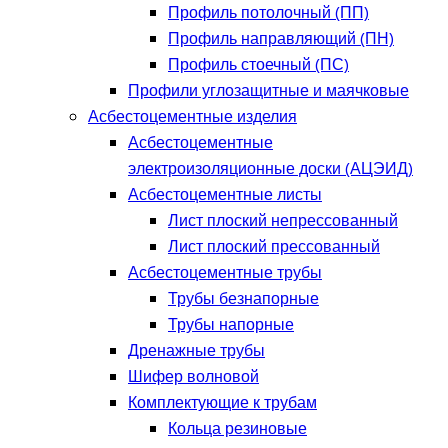
Профиль потолочный (ПП)
Профиль направляющий (ПН)
Профиль стоечный (ПС)
Профили углозащитные и маячковые
Асбестоцементные изделия
Асбестоцементные
электроизоляционные доски (АЦЭИД)
Асбестоцементные листы
Лист плоский непрессованный
Лист плоский прессованный
Асбестоцементные трубы
Трубы безнапорные
Трубы напорные
Дренажные трубы
Шифер волновой
Комплектующие к трубам
Кольца резиновые