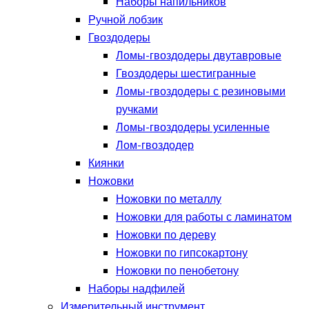
Наборы напильников
Ручной лобзик
Гвоздодеры
Ломы-гвоздодеры двутавровые
Гвоздодеры шестигранные
Ломы-гвоздодеры с резиновыми
ручками
Ломы-гвоздодеры усиленные
Лом-гвоздодер
Киянки
Ножовки
Ножовки по металлу
Ножовки для работы с ламинатом
Ножовки по дереву
Ножовки по гипсокартону
Ножовки по пенобетону
Наборы надфилей
Измерительный инструмент