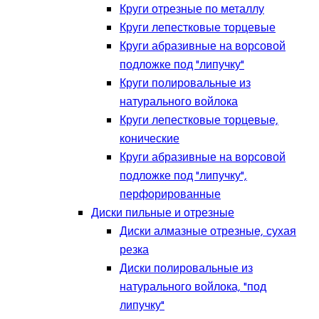
Круги отрезные по металлу
Круги лепестковые торцевые
Круги абразивные на ворсовой
подложке под "липучку"
Круги полировальные из
натурального войлока
Круги лепестковые торцевые,
конические
Круги абразивные на ворсовой
подложке под "липучку",
перфорированные
Диски пильные и отрезные
Диски алмазные отрезные, сухая
резка
Диски полировальные из
натурального войлока, "под
липучку"