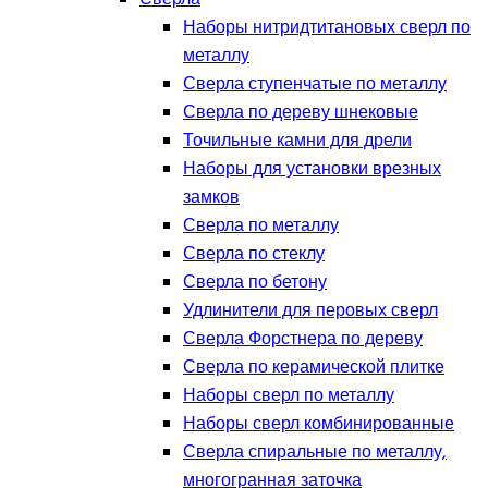
Наборы нитридтитановых сверл по
металлу
Сверла ступенчатые по металлу
Сверла по дереву шнековые
Точильные камни для дрели
Наборы для установки врезных
замков
Сверла по металлу
Сверла по стеклу
Сверла по бетону
Удлинители для перовых сверл
Сверла Форстнера по дереву
Сверла по керамической плитке
Наборы сверл по металлу
Наборы сверл комбинированные
Сверла спиральные по металлу,
многогранная заточка