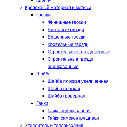
Кирпич
Крепежный материал и метизы
Гвозди
Финишные гвозди
Винтовые гвозди
Ершенные гвозди
Кровельные гвозди
Строительные гвозди черные
Строительные гвозди
оцинкованные
Шайбы
Шайба плоская увеличенная
Шайба плоская
Шайба гроверная
Гайки
Гайка оцинкованная
Гайки самоконтрящиеся
Утеплитель и теплоизолция