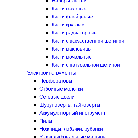
Наборы кистей
Кисти маховые
Кисти флейцевые
Кисти круглые
Кисти радиаторные
Кисти с искусственной щетиной
Кисти макловицы
Кисти мочальные
Кисти с натуральной щетиной
Электроинструменты
Перфораторы
Отбойные молотки
Сетевые дрели
Шуруповерты, гайковерты
Аккумуляторный инструмент
Пилы
Ножницы, лобзики, рубанки
Углошлифовальные машины