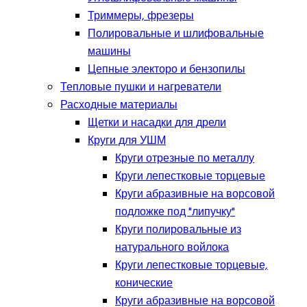
Триммеры, фрезеры
Полировальные и шлифовальные
машины
Цепные электоро и бензопилы
Тепловые пушки и нагреватели
Расходные материалы
Щетки и насадки для дрели
Круги для УШМ
Круги отрезные по металлу
Круги лепестковые торцевые
Круги абразивные на ворсовой
подложке под "липучку"
Круги полировальные из
натурального войлока
Круги лепестковые торцевые,
конические
Круги абразивные на ворсовой