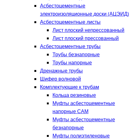
Асбестоцементные
электроизоляционные доски (АЦЭИД)
Асбестоцементные листы
Лист плоский непрессованный
Лист плоский прессованный
Асбестоцементные трубы
Трубы безнапорные
Трубы напорные
Дренажные трубы
Шифер волновой
Комплектующие к трубам
Кольца резиновые
Муфты асбестоцементные
напорные САМ
Муфты асбестоцементные
безнапорные
Муфты полиэтиленовые