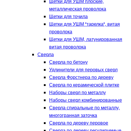
Щетки для УШМ плоские,
металлическая проволока
Щетки для точила
Щетки для УШМ "тарелка", витая
проволока
Щетки для УШМ, латунированная
витая проволока
Сверла
Сверла по бетону
Удлинители для перовых сверл
Сверла Форстнера по дереву
Сверла по керамической плитке
Наборы сверл по металлу
Наборы сверл комбинированные
Сверла спиральные по металлу,
многогранная заточка
Сверла по дереву перовое
Сверла по дереву регулируемые