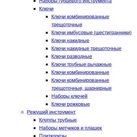
Наборы губцевого инструмента
Ключи
Ключи комбинированные
трещоточные
Ключи имбусовые (шестигранники)
Ключи накидные
Ключи накидные трещоточные
Ключи разводные
Ключи трубные рычажные
Ключи комбинированные
Ключи комбинированные
трещоточные, шарнирные
Наборы ключей
Ключи рожковые
Режущий инструмент
Клуппы трубные
Наборы метчиков и плашек
Плиткорезы