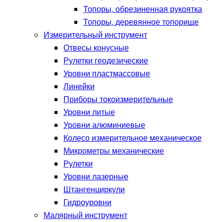
Топоры, обрезиненная рукоятка
Топоры, деревянное топорище
Измерительный инструмент
Отвесы конусные
Рулетки геодезические
Уровни пластмассовые
Линейки
Приборы токоизмерительные
Уровни литые
Уровни алюминиевые
Колесо измерительное механическое
Микрометры механические
Рулетки
Уровни лазерные
Штангенциркули
Гидроуровни
Малярный инструмент