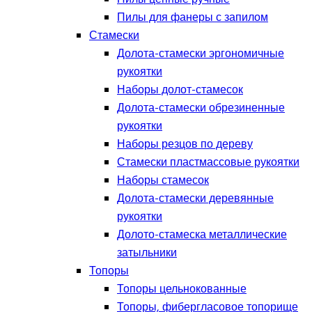
Пилы для фанеры с запилом
Стамески
Долота-стамески эргономичные
рукоятки
Наборы долот-стамесок
Долота-стамески обрезиненные
рукоятки
Наборы резцов по дереву
Стамески пластмассовые рукоятки
Наборы стамесок
Долота-стамески деревянные
рукоятки
Долото-стамеска металлические
затыльники
Топоры
Топоры цельнокованные
Топоры, фибергласовое топорище