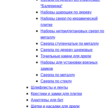
"Балеринка"
Наборы шарошек по дереву
Наборы сверл по керамической
плитке
Наборы нитридтитановых сверл по
металлу
Сверла ступенчатые по металлу
Сверла по дереву шнековые
Точильные камни для дрели
Наборы для установки врезных
замков
Сверла по металлу
Сверла по стеклу
Шлифлисты и ленты
Крестики и замки для плитки
Адаптеры для бит
Щетки и насадки для дрели