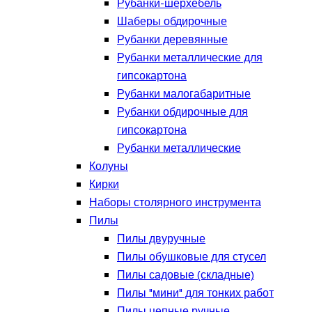
Рубанки-шерхебель
Шаберы обдирочные
Рубанки деревянные
Рубанки металлические для
гипсокартона
Рубанки малогабаритные
Рубанки обдирочные для
гипсокартона
Рубанки металлические
Колуны
Кирки
Наборы столярного инструмента
Пилы
Пилы двуручные
Пилы обушковые для стусел
Пилы садовые (складные)
Пилы "мини" для тонких работ
Пилы цепные ручные