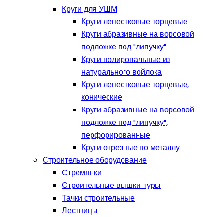
Круги для УШМ
Круги лепестковые торцевые
Круги абразивные на ворсовой
подложке под "липучку"
Круги полировальные из
натурального войлока
Круги лепестковые торцевые,
конические
Круги абразивные на ворсовой
подложке под "липучку",
перфорированные
Круги отрезные по металлу
Строительное оборудование
Стремянки
Строительные вышки-туры
Тачки строительные
Лестницы