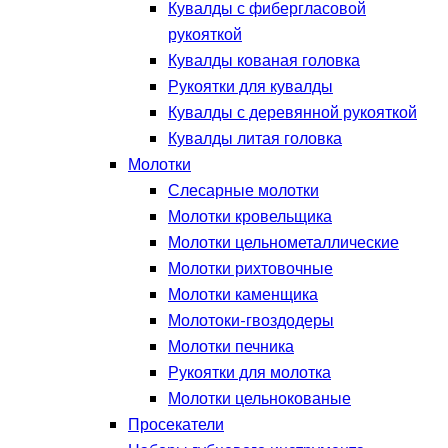
Кувалды с фибергласовой
рукояткой
Кувалды кованая головка
Рукоятки для кувалды
Кувалды с деревянной рукояткой
Кувалды литая головка
Молотки
Слесарные молотки
Молотки кровельщика
Молотки цельнометаллические
Молотки рихтовочные
Молотки каменщика
Молотоки-гвоздодеры
Молотки печника
Рукоятки для молотка
Молотки цельнокованые
Просекатели