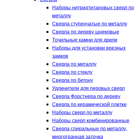
Наборы нитридтитановых сверл по
металлу
Сверла ступенчатые по металлу
Сверла по дереву шнековые
Точильные камни для дрели
Наборы для установки врезных
замков
Сверла по металлу
Сверла по стеклу
Сверла по бетону
Удлинители для перовых сверл
Сверла Форстнера по дереву
Сверла по керамической плитке
Наборы сверл по металлу
Наборы сверл комбинированные
Сверла спиральные по металлу,
многогранная заточка