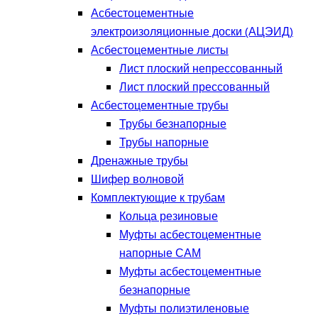
Асбестоцементные
электроизоляционные доски (АЦЭИД)
Асбестоцементные листы
Лист плоский непрессованный
Лист плоский прессованный
Асбестоцементные трубы
Трубы безнапорные
Трубы напорные
Дренажные трубы
Шифер волновой
Комплектующие к трубам
Кольца резиновые
Муфты асбестоцементные
напорные САМ
Муфты асбестоцементные
безнапорные
Муфты полиэтиленовые