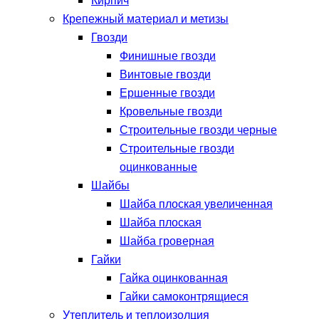
Кирпич
Крепежный материал и метизы
Гвозди
Финишные гвозди
Винтовые гвозди
Ершенные гвозди
Кровельные гвозди
Строительные гвозди черные
Строительные гвозди
оцинкованные
Шайбы
Шайба плоская увеличенная
Шайба плоская
Шайба гроверная
Гайки
Гайка оцинкованная
Гайки самоконтрящиеся
Утеплитель и теплоизолция