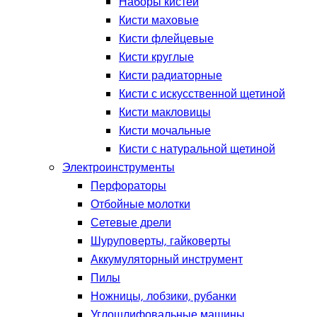
Наборы кистей
Кисти маховые
Кисти флейцевые
Кисти круглые
Кисти радиаторные
Кисти с искусственной щетиной
Кисти макловицы
Кисти мочальные
Кисти с натуральной щетиной
Электроинструменты
Перфораторы
Отбойные молотки
Сетевые дрели
Шуруповерты, гайковерты
Аккумуляторный инструмент
Пилы
Ножницы, лобзики, рубанки
Углошлифовальные машины