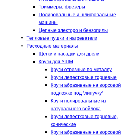
Триммеры, фрезеры
Полировальные и шлифовальные
машины
Цепные электоро и бензопилы
Тепловые пушки и нагреватели
Расходные материалы
Щетки и насадки для дрели
Круги для УШМ
Круги отрезные по металлу
Круги лепестковые торцевые
Круги абразивные на ворсовой
подложке под "липучку"
Круги полировальные из
натурального войлока
Круги лепестковые торцевые,
конические
Круги абразивные на ворсовой