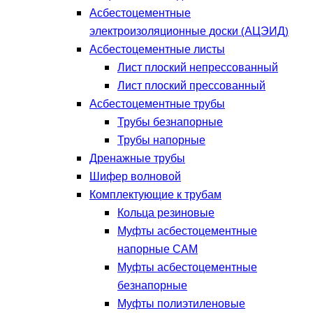
Асбестоцементные
электроизоляционные доски (АЦЭИД)
Асбестоцементные листы
Лист плоский непрессованный
Лист плоский прессованный
Асбестоцементные трубы
Трубы безнапорные
Трубы напорные
Дренажные трубы
Шифер волновой
Комплектующие к трубам
Кольца резиновые
Муфты асбестоцементные
напорные САМ
Муфты асбестоцементные
безнапорные
Муфты полиэтиленовые