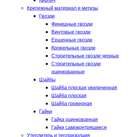
Кирпич
Крепежный материал и метизы
Гвозди
Финишные гвозди
Винтовые гвозди
Ершенные гвозди
Кровельные гвозди
Строительные гвозди черные
Строительные гвозди
оцинкованные
Шайбы
Шайба плоская увеличенная
Шайба плоская
Шайба гроверная
Гайки
Гайка оцинкованная
Гайки самоконтрящиеся
Утеплитель и теплоизолция