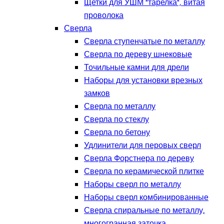
Щетки для УШМ "тарелка", витая
проволока
Сверла
Сверла ступенчатые по металлу
Сверла по дереву шнековые
Точильные камни для дрели
Наборы для установки врезных
замков
Сверла по металлу
Сверла по стеклу
Сверла по бетону
Удлинители для перовых сверл
Сверла Форстнера по дереву
Сверла по керамической плитке
Наборы сверл по металлу
Наборы сверл комбинированные
Сверла спиральные по металлу,
многогранная заточка