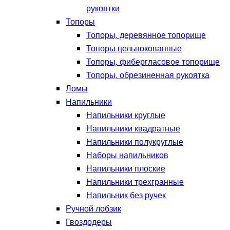
рукоятки
Топоры
Топоры, деревянное топорище
Топоры цельнокованные
Топоры, фибергласовое топорище
Топоры, обрезиненная рукоятка
Ломы
Напильники
Напильники круглые
Напильники квадратные
Напильники полукруглые
Наборы напильников
Напильники плоские
Напильники трехгранные
Напильник без ручек
Ручной лобзик
Гвоздодеры