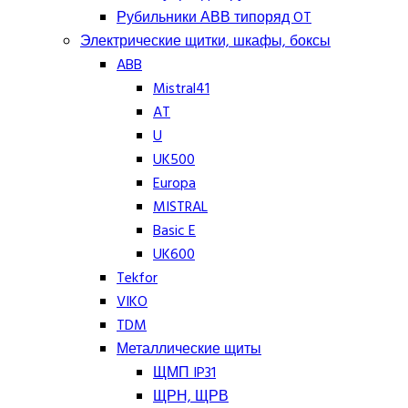
Рубильники АВВ типоряд OT
Электрические щитки, шкафы, боксы
ABB
Mistral41
AT
U
UK500
Europa
MISTRAL
Basic E
UK600
Tekfor
VIKO
TDM
Металлические щиты
ЩМП IP31
ЩРН, ЩРВ