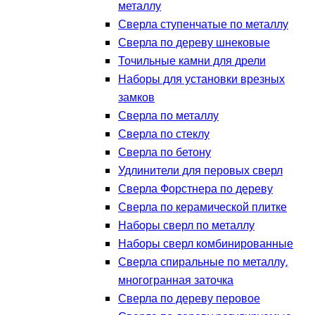
металлу
Сверла ступенчатые по металлу
Сверла по дереву шнековые
Точильные камни для дрели
Наборы для установки врезных
замков
Сверла по металлу
Сверла по стеклу
Сверла по бетону
Удлинители для перовых сверл
Сверла Форстнера по дереву
Сверла по керамической плитке
Наборы сверл по металлу
Наборы сверл комбинированные
Сверла спиральные по металлу,
многогранная заточка
Сверла по дереву перовое