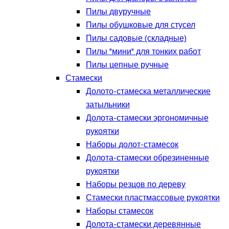
Пилы двуручные
Пилы обушковые для стусел
Пилы садовые (складные)
Пилы "мини" для тонких работ
Пилы цепные ручные
Стамески
Долото-стамеска металлические
затыльники
Долота-стамески эргономичные
рукоятки
Наборы долот-стамесок
Долота-стамески обрезиненные
рукоятки
Наборы резцов по дереву
Стамески пластмассовые рукоятки
Наборы стамесок
Долота-стамески деревянные