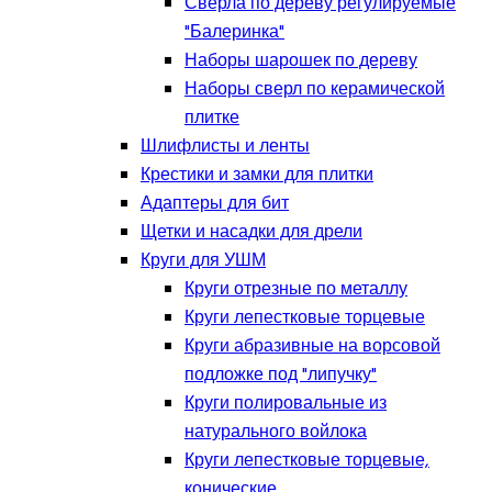
Сверла по дереву регулируемые
"Балеринка"
Наборы шарошек по дереву
Наборы сверл по керамической
плитке
Шлифлисты и ленты
Крестики и замки для плитки
Адаптеры для бит
Щетки и насадки для дрели
Круги для УШМ
Круги отрезные по металлу
Круги лепестковые торцевые
Круги абразивные на ворсовой
подложке под "липучку"
Круги полировальные из
натурального войлока
Круги лепестковые торцевые,
конические