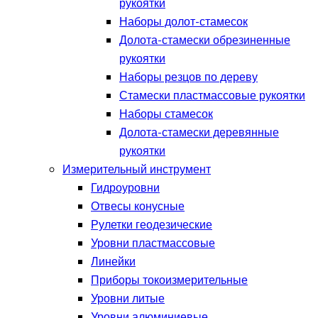
рукоятки
Наборы долот-стамесок
Долота-стамески обрезиненные
рукоятки
Наборы резцов по дереву
Стамески пластмассовые рукоятки
Наборы стамесок
Долота-стамески деревянные
рукоятки
Измерительный инструмент
Гидроуровни
Отвесы конусные
Рулетки геодезические
Уровни пластмассовые
Линейки
Приборы токоизмерительные
Уровни литые
Уровни алюминиевые