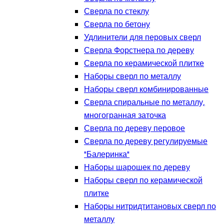
Сверла по стеклу
Сверла по бетону
Удлинители для перовых сверл
Сверла Форстнера по дереву
Сверла по керамической плитке
Наборы сверл по металлу
Наборы сверл комбинированные
Сверла спиральные по металлу,
многогранная заточка
Сверла по дереву перовое
Сверла по дереву регулируемые
"Балеринка"
Наборы шарошек по дереву
Наборы сверл по керамической
плитке
Наборы нитридтитановых сверл по
металлу