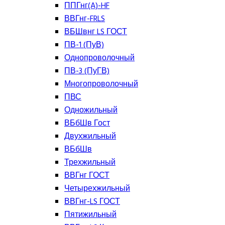
ППГнг(A)-HF
ВВГнг-FRLS
ВБШвнг LS ГОСТ
ПВ-1 (ПуВ)
Однопроволочный
ПВ-3 (ПуГВ)
Многопроволочный
ПВС
Одножильный
ВБбШв Гост
Двухжильный
ВБбШв
Трехжильный
ВВГнг ГОСТ
Четырехжильный
ВВГнг-LS ГОСТ
Пятижильный