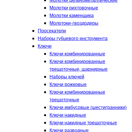
Молотки цельнометаллические
Молотки рихтовочные
Молотки каменщика
Молотоки-гвоздодеры
Просекатели
Наборы губцевого инструмента
Ключи
Ключи комбинированные
Ключи комбинированные
трещоточные, шарнирные
Наборы ключей
Ключи рожковые
Ключи комбинированные
трещоточные
Ключи имбусовые (шестигранники)
Ключи накидные
Ключи накидные трещоточные
Ключи разводные