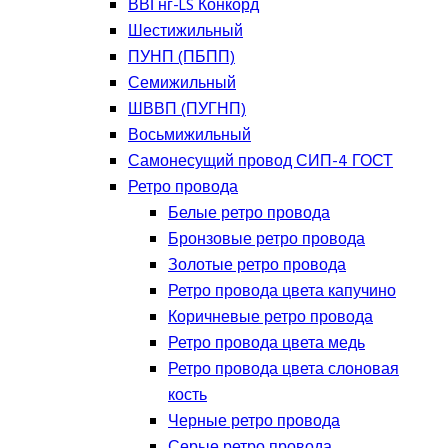
ВВГнг-LS Конкорд
Шестижильный
ПУНП (ПБПП)
Семижильный
ШВВП (ПУГНП)
Восьмижильный
Самонесущий провод СИП-4 ГОСТ
Ретро провода
Белые ретро провода
Бронзовые ретро провода
Золотые ретро провода
Ретро провода цвета капучино
Коричневые ретро провода
Ретро провода цвета медь
Ретро провода цвета слоновая
кость
Черные ретро провода
Серые ретро провода