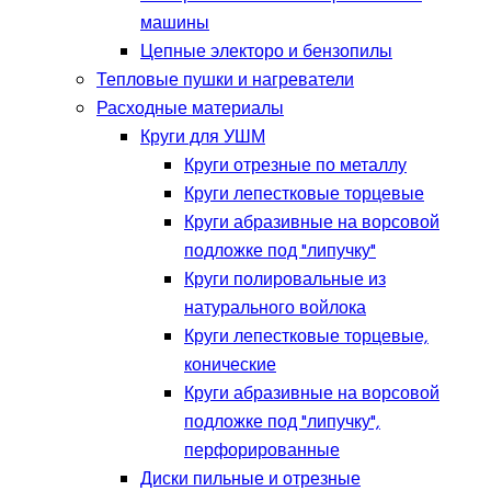
машины
Цепные электоро и бензопилы
Тепловые пушки и нагреватели
Расходные материалы
Круги для УШМ
Круги отрезные по металлу
Круги лепестковые торцевые
Круги абразивные на ворсовой
подложке под "липучку"
Круги полировальные из
натурального войлока
Круги лепестковые торцевые,
конические
Круги абразивные на ворсовой
подложке под "липучку",
перфорированные
Диски пильные и отрезные