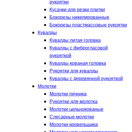
рукоятки
Кусачки для резки плитки
Бокорезы никелированные
Бокорезы пластмассовые рукоятки
Кувалды
Кувалды литая головка
Кувалды с фибергласовой
рукояткой
Кувалды кованая головка
Рукоятки для кувалды
Кувалды с деревянной рукояткой
Молотки
Молотки печника
Рукоятки для молотка
Молотки цельнокованые
Слесарные молотки
Молотки кровельщика