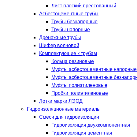
Лист плоский прессованный
Асбестоцементные трубы
Трубы безнапорные
Трубы напорные
Дренажные трубы
Шифер волновой
Комплектующие к трубам
Кольца резиновые
Муфты асбестоцементные напорны
Муфты асбестоцементные безнапор
Муфты полиэтиленовые
Пробки полиэтиленовые
Лотки марки ЛЭОД
Гидроизоляционные материалы
Смеси для гидроизоляции
Гидроизоляция двухкомпонентная
Гидроизоляция цементная