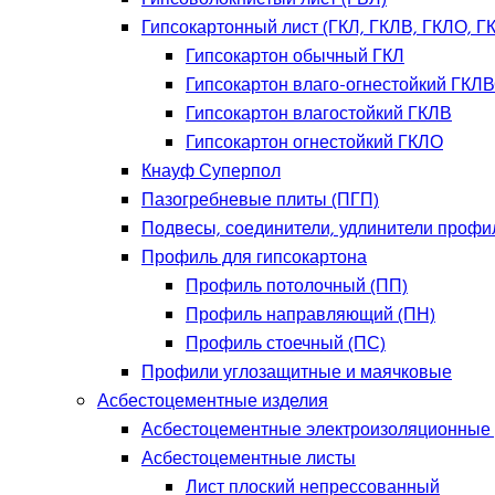
Гипсокартонный лист (ГКЛ, ГКЛВ, ГКЛО, Г
Гипсокартон обычный ГКЛ
Гипсокартон влаго-огнестойкий ГКЛ
Гипсокартон влагостойкий ГКЛВ
Гипсокартон огнестойкий ГКЛО
Кнауф Суперпол
Пазогребневые плиты (ПГП)
Подвесы, соединители, удлинители профи
Профиль для гипсокартона
Профиль потолочный (ПП)
Профиль направляющий (ПН)
Профиль стоечный (ПС)
Профили углозащитные и маячковые
Асбестоцементные изделия
Асбестоцементные электроизоляционные
Асбестоцементные листы
Лист плоский непрессованный