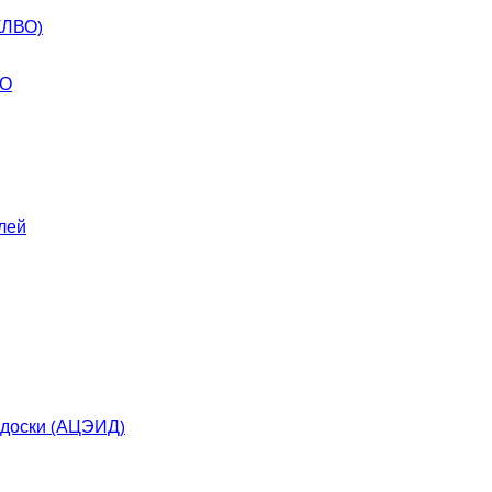
КЛВО)
ВО
лей
 доски (АЦЭИД)