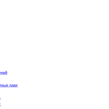
ений
етные лаки
а
с