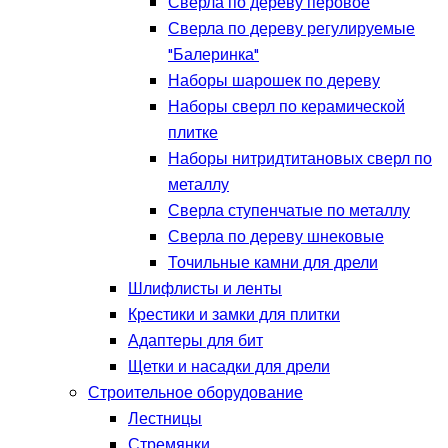
Сверла по дереву перовое
Сверла по дереву регулируемые
"Балеринка"
Наборы шарошек по дереву
Наборы сверл по керамической
плитке
Наборы нитридтитановых сверл по
металлу
Сверла ступенчатые по металлу
Сверла по дереву шнековые
Точильные камни для дрели
Шлифлисты и ленты
Крестики и замки для плитки
Адаптеры для бит
Щетки и насадки для дрели
Строительное оборудование
Лестницы
Стремянки