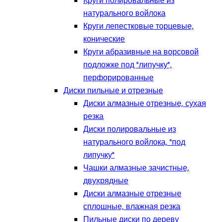
Круги полировальные из
натурального войлока
Круги лепестковые торцевые,
конические
Круги абразивные на ворсовой
подложке под "липучку",
перфорированные
Диски пильные и отрезные
Диски алмазные отрезные, сухая
резка
Диски полировальные из
натурального войлока, "под
липучку"
Чашки алмазные зачистные,
двухрядные
Диски алмазные отрезные
сплошные, влажная резка
Пильные диски по дереву