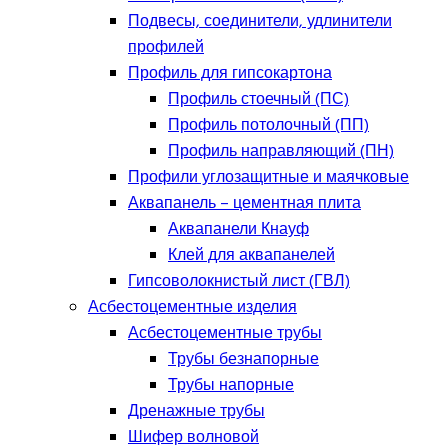
Подвесы, соединители, удлинители
профилей
Профиль для гипсокартона
Профиль стоечный (ПС)
Профиль потолочный (ПП)
Профиль направляющий (ПН)
Профили углозащитные и маячковые
Аквапанель – цементная плита
Аквапанели Кнауф
Клей для аквапанелей
Гипсоволокнистый лист (ГВЛ)
Асбестоцементные изделия
Асбестоцементные трубы
Трубы безнапорные
Трубы напорные
Дренажные трубы
Шифер волновой