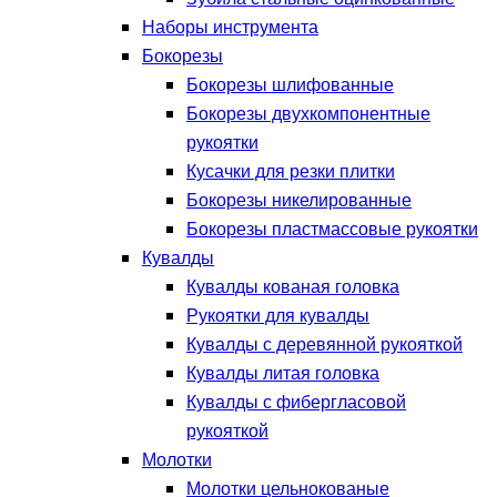
Наборы инструмента
Бокорезы
Бокорезы шлифованные
Бокорезы двухкомпонентные
рукоятки
Кусачки для резки плитки
Бокорезы никелированные
Бокорезы пластмассовые рукоятки
Кувалды
Кувалды кованая головка
Рукоятки для кувалды
Кувалды с деревянной рукояткой
Кувалды литая головка
Кувалды с фибергласовой
рукояткой
Молотки
Молотки цельнокованые