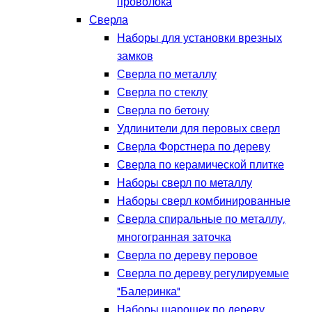
проволока
Сверла
Наборы для установки врезных
замков
Сверла по металлу
Сверла по стеклу
Сверла по бетону
Удлинители для перовых сверл
Сверла Форстнера по дереву
Сверла по керамической плитке
Наборы сверл по металлу
Наборы сверл комбинированные
Сверла спиральные по металлу,
многогранная заточка
Сверла по дереву перовое
Сверла по дереву регулируемые
"Балеринка"
Наборы шарошек по дереву