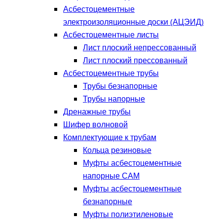
Асбестоцементные
электроизоляционные доски (АЦЭИД)
Асбестоцементные листы
Лист плоский непрессованный
Лист плоский прессованный
Асбестоцементные трубы
Трубы безнапорные
Трубы напорные
Дренажные трубы
Шифер волновой
Комплектующие к трубам
Кольца резиновые
Муфты асбестоцементные
напорные САМ
Муфты асбестоцементные
безнапорные
Муфты полиэтиленовые