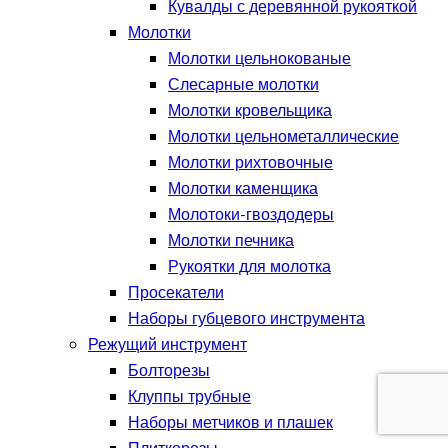
Кувалды с деревянной рукояткой
Молотки
Молотки цельнокованые
Слесарные молотки
Молотки кровельщика
Молотки цельнометаллические
Молотки рихтовочные
Молотки каменщика
Молотоки-гвоздодеры
Молотки печника
Рукоятки для молотка
Просекатели
Наборы губцевого инструмента
Режущий инструмент
Болторезы
Клуппы трубные
Наборы метчиков и плашек