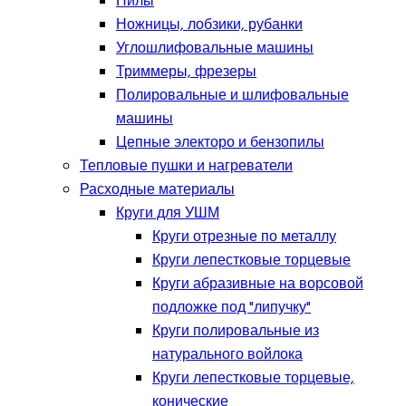
Пилы
Ножницы, лобзики, рубанки
Углошлифовальные машины
Триммеры, фрезеры
Полировальные и шлифовальные
машины
Цепные электоро и бензопилы
Тепловые пушки и нагреватели
Расходные материалы
Круги для УШМ
Круги отрезные по металлу
Круги лепестковые торцевые
Круги абразивные на ворсовой
подложке под "липучку"
Круги полировальные из
натурального войлока
Круги лепестковые торцевые,
конические