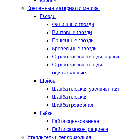
Кирпич
Крепежный материал и метизы
Гвозди
Финишные гвозди
Винтовые гвозди
Ершенные гвозди
Кровельные гвозди
Строительные гвозди черные
Строительные гвозди
оцинкованные
Шайбы
Шайба плоская увеличенная
Шайба плоская
Шайба гроверная
Гайки
Гайка оцинкованная
Гайки самоконтрящиеся
Утеплитель и теплоизолция