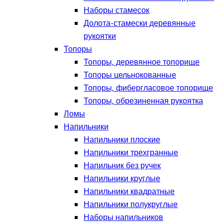
Наборы стамесок
Долота-стамески деревянные
рукоятки
Топоры
Топоры, деревянное топорище
Топоры цельнокованные
Топоры, фибергласовое топорище
Топоры, обрезиненная рукоятка
Ломы
Напильники
Напильники плоские
Напильники трехгранные
Напильник без ручек
Напильники круглые
Напильники квадратные
Напильники полукруглые
Наборы напильников