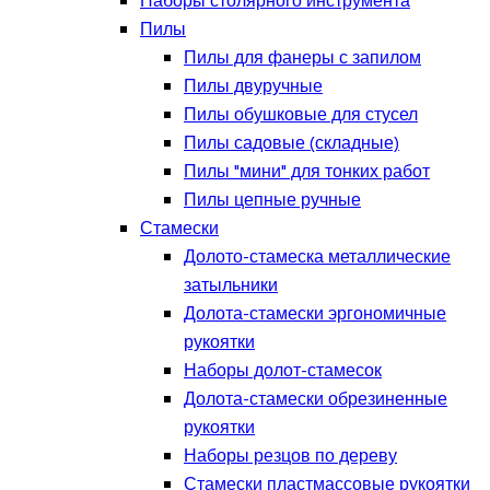
Наборы столярного инструмента
Пилы
Пилы для фанеры с запилом
Пилы двуручные
Пилы обушковые для стусел
Пилы садовые (складные)
Пилы "мини" для тонких работ
Пилы цепные ручные
Стамески
Долото-стамеска металлические
затыльники
Долота-стамески эргономичные
рукоятки
Наборы долот-стамесок
Долота-стамески обрезиненные
рукоятки
Наборы резцов по дереву
Стамески пластмассовые рукоятки