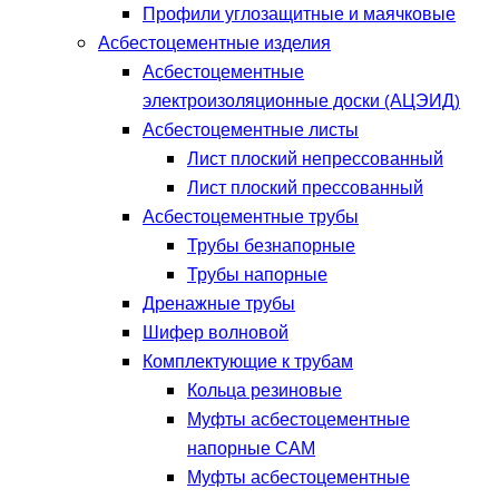
Профили углозащитные и маячковые
Асбестоцементные изделия
Асбестоцементные
электроизоляционные доски (АЦЭИД)
Асбестоцементные листы
Лист плоский непрессованный
Лист плоский прессованный
Асбестоцементные трубы
Трубы безнапорные
Трубы напорные
Дренажные трубы
Шифер волновой
Комплектующие к трубам
Кольца резиновые
Муфты асбестоцементные
напорные САМ
Муфты асбестоцементные