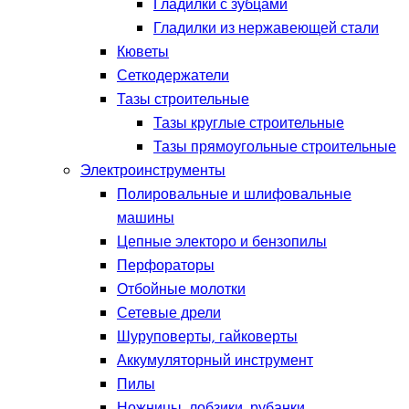
Гладилки с зубцами
Гладилки из нержавеющей стали
Кюветы
Сеткодержатели
Тазы строительные
Тазы круглые строительные
Тазы прямоугольные строительные
Электроинструменты
Полировальные и шлифовальные
машины
Цепные электоро и бензопилы
Перфораторы
Отбойные молотки
Сетевые дрели
Шуруповерты, гайковерты
Аккумуляторный инструмент
Пилы
Ножницы, лобзики, рубанки