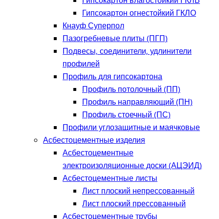
Гипсокартон влагостойкий ГКЛВ
Гипсокартон огнестойкий ГКЛО
Кнауф Суперпол
Пазогребневые плиты (ПГП)
Подвесы, соединители, удлинители
профилей
Профиль для гипсокартона
Профиль потолочный (ПП)
Профиль направляющий (ПН)
Профиль стоечный (ПС)
Профили углозащитные и маячковые
Асбестоцементные изделия
Асбестоцементные
электроизоляционные доски (АЦЭИД)
Асбестоцементные листы
Лист плоский непрессованный
Лист плоский прессованный
Асбестоцементные трубы