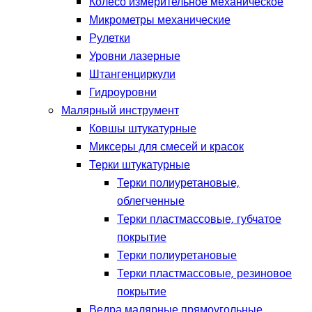
Колесо измерительное механическое
Микрометры механические
Рулетки
Уровни лазерные
Штангенциркули
Гидроуровни
Малярный инструмент
Ковшы штукатурные
Миксеры для смесей и красок
Терки штукатурные
Терки полиуретановые,
облегченные
Терки пластмассовые, губчатое
покрытие
Терки полиуретановые
Терки пластмассовые, резиновое
покрытие
Ведра малярные прямоугольные