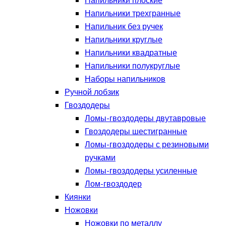
Напильники плоские
Напильники трехгранные
Напильник без ручек
Напильники круглые
Напильники квадратные
Напильники полукруглые
Наборы напильников
Ручной лобзик
Гвоздодеры
Ломы-гвоздодеры двутавровые
Гвоздодеры шестигранные
Ломы-гвоздодеры с резиновыми
ручками
Ломы-гвоздодеры усиленные
Лом-гвоздодер
Киянки
Ножовки
Ножовки по металлу