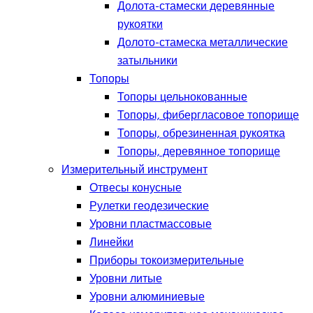
Долота-стамески деревянные
рукоятки
Долото-стамеска металлические
затыльники
Топоры
Топоры цельнокованные
Топоры, фибергласовое топорище
Топоры, обрезиненная рукоятка
Топоры, деревянное топорище
Измерительный инструмент
Отвесы конусные
Рулетки геодезические
Уровни пластмассовые
Линейки
Приборы токоизмерительные
Уровни литые
Уровни алюминиевые