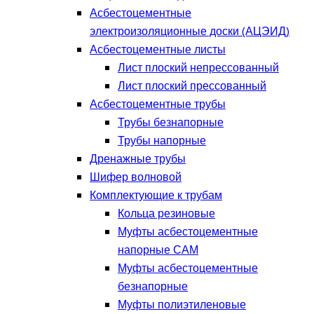
Асбестоцементные
электроизоляционные доски (АЦЭИД)
Асбестоцементные листы
Лист плоский непрессованный
Лист плоский прессованный
Асбестоцементные трубы
Трубы безнапорные
Трубы напорные
Дренажные трубы
Шифер волновой
Комплектующие к трубам
Кольца резиновые
Муфты асбестоцементные
напорные САМ
Муфты асбестоцементные
безнапорные
Муфты полиэтиленовые