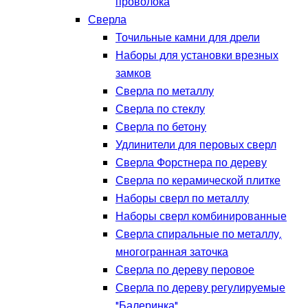
проволока
Сверла
Точильные камни для дрели
Наборы для установки врезных
замков
Сверла по металлу
Сверла по стеклу
Сверла по бетону
Удлинители для перовых сверл
Сверла Форстнера по дереву
Сверла по керамической плитке
Наборы сверл по металлу
Наборы сверл комбинированные
Сверла спиральные по металлу,
многогранная заточка
Сверла по дереву перовое
Сверла по дереву регулируемые
"Балеринка"