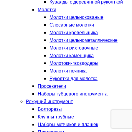
Кувалды с деревянной рукояткой
Молотки
Молотки цельнокованые
Слесарные молотки
Молотки кровельщика
Молотки цельнометаллические
Молотки рихтовочные
Молотки каменщика
Молотоки-гвоздодеры
Молотки печника
Рукоятки для молотка
Просекатели
Наборы губцевого инструмента
Режущий инструмент
Болторезы
Клуппы трубные
Наборы метчиков и плашек