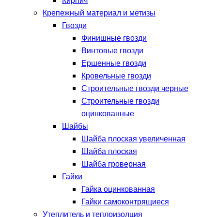
Кирпич
Крепежный материал и метизы
Гвозди
Финишные гвозди
Винтовые гвозди
Ершенные гвозди
Кровельные гвозди
Строительные гвозди черные
Строительные гвозди
оцинкованные
Шайбы
Шайба плоская увеличенная
Шайба плоская
Шайба гроверная
Гайки
Гайка оцинкованная
Гайки самоконтрящиеся
Утеплитель и теплоизолция