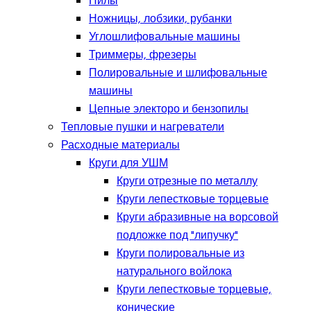
Пилы
Ножницы, лобзики, рубанки
Углошлифовальные машины
Триммеры, фрезеры
Полировальные и шлифовальные
машины
Цепные электоро и бензопилы
Тепловые пушки и нагреватели
Расходные материалы
Круги для УШМ
Круги отрезные по металлу
Круги лепестковые торцевые
Круги абразивные на ворсовой
подложке под "липучку"
Круги полировальные из
натурального войлока
Круги лепестковые торцевые,
конические