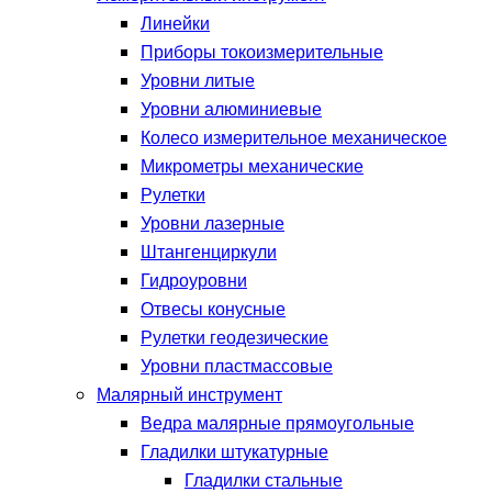
Линейки
Приборы токоизмерительные
Уровни литые
Уровни алюминиевые
Колесо измерительное механическое
Микрометры механические
Рулетки
Уровни лазерные
Штангенциркули
Гидроуровни
Отвесы конусные
Рулетки геодезические
Уровни пластмассовые
Малярный инструмент
Ведра малярные прямоугольные
Гладилки штукатурные
Гладилки стальные