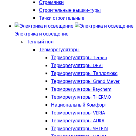
Стремянки
Строительные вышки-туры
Тачки строительные
Электрика и освещение
Теплый пол
Терморегуляторы
Терморегуляторы Terneo
Терморегуляторы DEVI
Терморегуляторы Теплолюкс
Терморегуляторы Grand Meyer
Терморегуляторы Raychem
Терморегуляторы THERMO
Национальный Комфорт
Терморегуляторы VERIA
Терморегуляторы AURA
Терморегуляторы SHTEIN