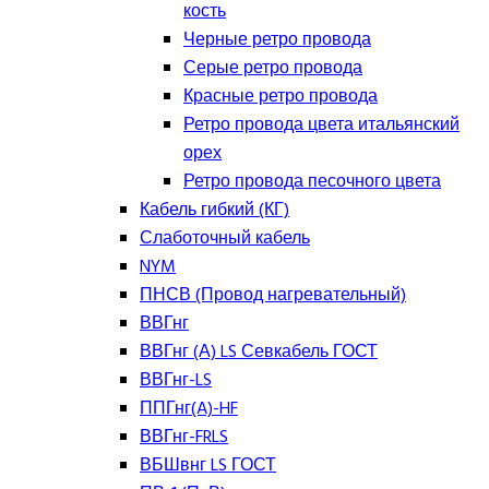
кость
Черные ретро провода
Серые ретро провода
Красные ретро провода
Ретро провода цвета итальянский
орех
Ретро провода песочного цвета
Кабель гибкий (КГ)
Слаботочный кабель
NYM
ПНСВ (Провод нагревательный)
ВВГнг
ВВГнг (А) LS Севкабель ГОСТ
ВВГнг-LS
ППГнг(A)-HF
ВВГнг-FRLS
ВБШвнг LS ГОСТ