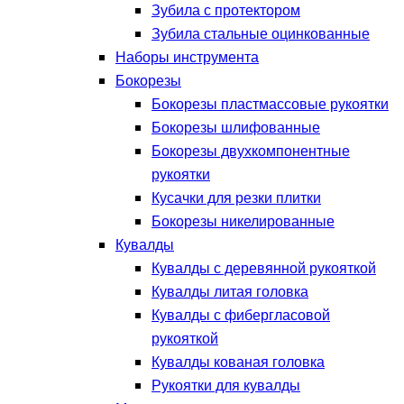
Зубила с протектором
Зубила стальные оцинкованные
Наборы инструмента
Бокорезы
Бокорезы пластмассовые рукоятки
Бокорезы шлифованные
Бокорезы двухкомпонентные
рукоятки
Кусачки для резки плитки
Бокорезы никелированные
Кувалды
Кувалды с деревянной рукояткой
Кувалды литая головка
Кувалды с фибергласовой
рукояткой
Кувалды кованая головка
Рукоятки для кувалды