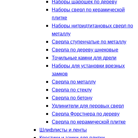
Наборы шарошек по дереву
Наборы сверл по керамической
плитке
Наборы нитридтитановых сверл по
металлу
Сверла ступенчатые по металлу
Сверла по дереву шнековые
Точильные камни для дрели
Наборы для установки врезных
замков
Сверла по металлу
Сверла по стеклу
Сверла по бетону
Удлинители для перовых сверл
Сверла Форстнера по дереву
Сверла по керамической плитке
Шлифлисты и ленты