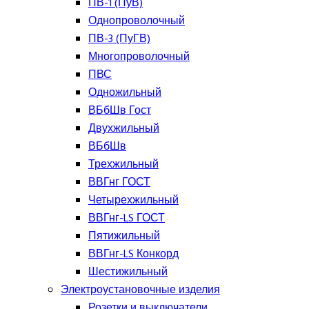
ПВ-1 (ПуВ)
Однопроволочный
ПВ-3 (ПуГВ)
Многопроволочный
ПВС
Одножильный
ВБбШв Гост
Двухжильный
ВБбШв
Трехжильный
ВВГнг ГОСТ
Четырехжильный
ВВГнг-LS ГОСТ
Пятижильный
ВВГнг-LS Конкорд
Шестижильный
Электроустановочные изделия
Розетки и выключатели