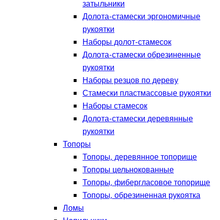
затыльники
Долота-стамески эргономичные
рукоятки
Наборы долот-стамесок
Долота-стамески обрезиненные
рукоятки
Наборы резцов по дереву
Стамески пластмассовые рукоятки
Наборы стамесок
Долота-стамески деревянные
рукоятки
Топоры
Топоры, деревянное топорище
Топоры цельнокованные
Топоры, фибергласовое топорище
Топоры, обрезиненная рукоятка
Ломы