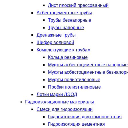
Лист плоский прессованный
Асбестоцементные трубы
Трубы безнапорные
Трубы напорные
Дренажные трубы
Шифер волновой
Комплектующие к трубам
Кольца резиновые
Муфты асбестоцементные напорны
Муфты асбестоцементные безнапор
Муфты полиэтиленовые
Пробки полиэтиленовые
Лотки марки ЛЭОД
Гидроизоляционные материалы
Смеси для гидроизоляции
Гидроизоляция двухкомпонентная
Гидроизоляция цементная