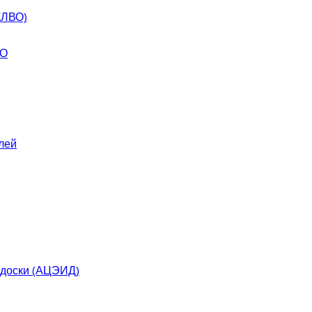
КЛВО)
ВО
лей
 доски (АЦЭИД)