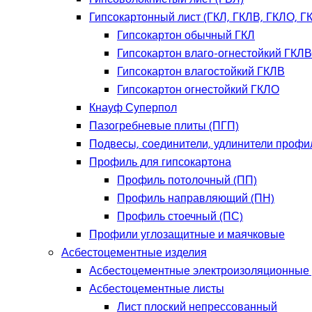
Гипсокартонный лист (ГКЛ, ГКЛВ, ГКЛО, Г
Гипсокартон обычный ГКЛ
Гипсокартон влаго-огнестойкий ГКЛ
Гипсокартон влагостойкий ГКЛВ
Гипсокартон огнестойкий ГКЛО
Кнауф Суперпол
Пазогребневые плиты (ПГП)
Подвесы, соединители, удлинители профи
Профиль для гипсокартона
Профиль потолочный (ПП)
Профиль направляющий (ПН)
Профиль стоечный (ПС)
Профили углозащитные и маячковые
Асбестоцементные изделия
Асбестоцементные электроизоляционные
Асбестоцементные листы
Лист плоский непрессованный