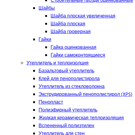
Строительные гвозди оцинкованные
Шайбы
Шайба плоская увеличенная
Шайба плоская
Шайба гроверная
Гайки
Гайка оцинкованная
Гайки самоконтрящиеся
Утеплитель и теплоизолция
Базальтовый утеплитель
Клей для пенополистирола
Утеплитель из стекловолокна
Экструдированный пенополистирол (XPS)
Пенопласт
Полиэфирный утеплитель
Жидкая керамическая теплоизоляция
Вспененный полиэтилен
Утеплитель для стен