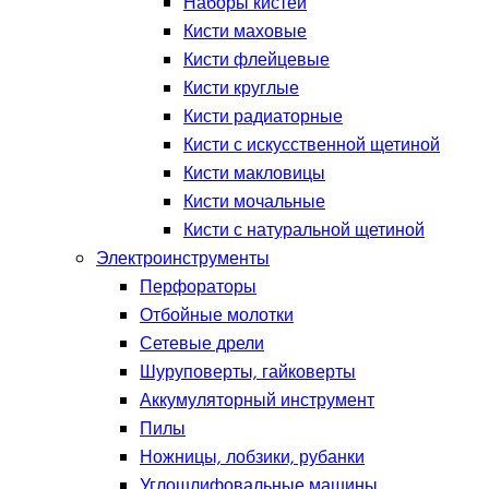
Наборы кистей
Кисти маховые
Кисти флейцевые
Кисти круглые
Кисти радиаторные
Кисти с искусственной щетиной
Кисти макловицы
Кисти мочальные
Кисти с натуральной щетиной
Электроинструменты
Перфораторы
Отбойные молотки
Сетевые дрели
Шуруповерты, гайковерты
Аккумуляторный инструмент
Пилы
Ножницы, лобзики, рубанки
Углошлифовальные машины