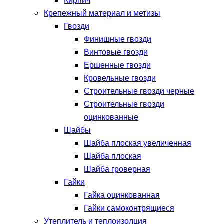
Кирпич
Крепежный материал и метизы
Гвозди
Финишные гвозди
Винтовые гвозди
Ершенные гвозди
Кровельные гвозди
Строительные гвозди черные
Строительные гвозди
оцинкованные
Шайбы
Шайба плоская увеличенная
Шайба плоская
Шайба гроверная
Гайки
Гайка оцинкованная
Гайки самоконтрящиеся
Утеплитель и теплоизолция