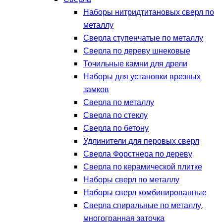
Наборы нитридтитановых сверл по
металлу
Сверла ступенчатые по металлу
Сверла по дереву шнековые
Точильные камни для дрели
Наборы для установки врезных
замков
Сверла по металлу
Сверла по стеклу
Сверла по бетону
Удлинители для перовых сверл
Сверла Форстнера по дереву
Сверла по керамической плитке
Наборы сверл по металлу
Наборы сверл комбинированные
Сверла спиральные по металлу,
многогранная заточка