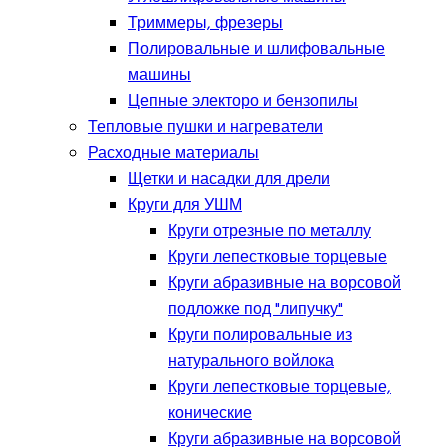
Триммеры, фрезеры
Полировальные и шлифовальные
машины
Цепные электоро и бензопилы
Тепловые пушки и нагреватели
Расходные материалы
Щетки и насадки для дрели
Круги для УШМ
Круги отрезные по металлу
Круги лепестковые торцевые
Круги абразивные на ворсовой
подложке под "липучку"
Круги полировальные из
натурального войлока
Круги лепестковые торцевые,
конические
Круги абразивные на ворсовой