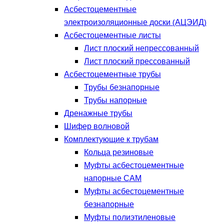
Асбестоцементные
электроизоляционные доски (АЦЭИД)
Асбестоцементные листы
Лист плоский непрессованный
Лист плоский прессованный
Асбестоцементные трубы
Трубы безнапорные
Трубы напорные
Дренажные трубы
Шифер волновой
Комплектующие к трубам
Кольца резиновые
Муфты асбестоцементные
напорные САМ
Муфты асбестоцементные
безнапорные
Муфты полиэтиленовые