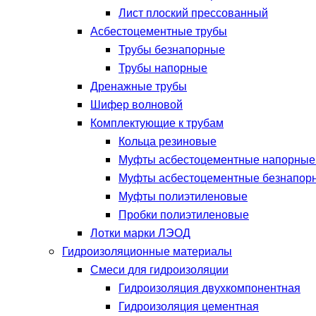
Лист плоский прессованный
Асбестоцементные трубы
Трубы безнапорные
Трубы напорные
Дренажные трубы
Шифер волновой
Комплектующие к трубам
Кольца резиновые
Муфты асбестоцементные напорны
Муфты асбестоцементные безнапор
Муфты полиэтиленовые
Пробки полиэтиленовые
Лотки марки ЛЭОД
Гидроизоляционные материалы
Смеси для гидроизоляции
Гидроизоляция двухкомпонентная
Гидроизоляция цементная