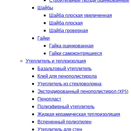
Строительные гвозди оцинкованные
Шайбы
Шайба плоская увеличенная
Шайба плоская
Шайба гроверная
Гайки
Гайка оцинкованная
Гайки самоконтрящиеся
Утеплитель и теплоизолция
Базальтовый утеплитель
Клей для пенополистирола
Утеплитель из стекловолокна
Экструдированный пенополистирол (XPS)
Пенопласт
Полиэфирный утеплитель
Жидкая керамическая теплоизоляция
Вспененный полиэтилен
Утеплитель для стен