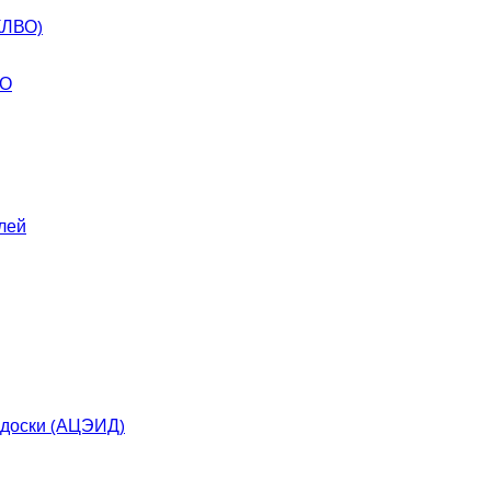
КЛВО)
ВО
лей
 доски (АЦЭИД)