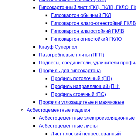
Гипсокартонный лист (ГКЛ, ГКЛВ, ГКЛО, Г
Гипсокартон обычный ГКЛ
Гипсокартон влаго-огнестойкий ГКЛ
Гипсокартон влагостойкий ГКЛВ
Гипсокартон огнестойкий ГКЛО
Кнауф Суперпол
Пазогребневые плиты (ПГП)
Подвесы, соединители, удлинители профи
Профиль для гипсокартона
Профиль потолочный (ПП)
Профиль направляющий (ПН)
Профиль стоечный (ПС)
Профили углозащитные и маячковые
Асбестоцементные изделия
Асбестоцементные электроизоляционные
Асбестоцементные листы
Лист плоский непрессованный