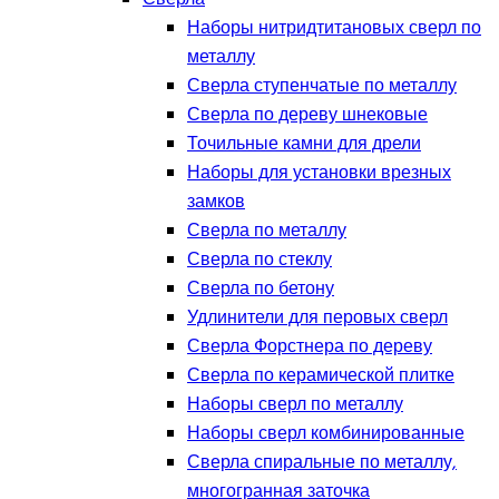
Наборы нитридтитановых сверл по
металлу
Сверла ступенчатые по металлу
Сверла по дереву шнековые
Точильные камни для дрели
Наборы для установки врезных
замков
Сверла по металлу
Сверла по стеклу
Сверла по бетону
Удлинители для перовых сверл
Сверла Форстнера по дереву
Сверла по керамической плитке
Наборы сверл по металлу
Наборы сверл комбинированные
Сверла спиральные по металлу,
многогранная заточка