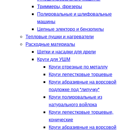
Триммеры, фрезеры
Полировальные и шлифовальные
машины
Цепные электоро и бензопилы
Тепловые пушки и нагреватели
Расходные материалы
Щетки и насадки для дрели
Круги для УШМ
Круги отрезные по металлу
Круги лепестковые торцевые
Круги абразивные на ворсовой
подложке под "липучку"
Круги полировальные из
натурального войлока
Круги лепестковые торцевые,
конические
Круги абразивные на ворсовой