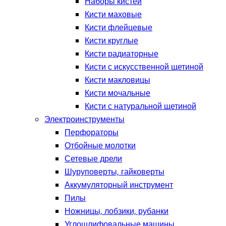
Наборы кистей
Кисти маховые
Кисти флейцевые
Кисти круглые
Кисти радиаторные
Кисти с искусственной щетиной
Кисти макловицы
Кисти мочальные
Кисти с натуральной щетиной
Электроинструменты
Перфораторы
Отбойные молотки
Сетевые дрели
Шуруповерты, гайковерты
Аккумуляторный инструмент
Пилы
Ножницы, лобзики, рубанки
Углошлифовальные машины