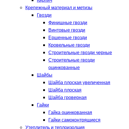
Кирпич
Крепежный материал и метизы
Гвозди
Финишные гвозди
Винтовые гвозди
Ершенные гвозди
Кровельные гвозди
Строительные гвозди черные
Строительные гвозди
оцинкованные
Шайбы
Шайба плоская увеличенная
Шайба плоская
Шайба гроверная
Гайки
Гайка оцинкованная
Гайки самоконтрящиеся
Утеплитель и теплоизолция