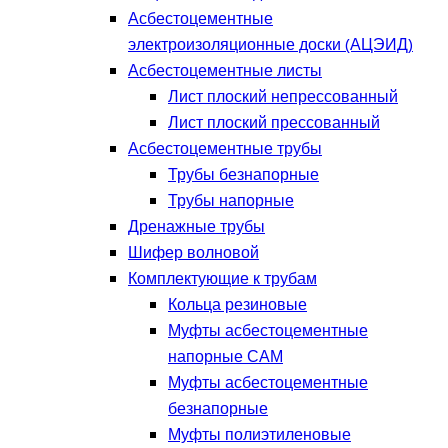
Асбестоцементные
электроизоляционные доски (АЦЭИД)
Асбестоцементные листы
Лист плоский непрессованный
Лист плоский прессованный
Асбестоцементные трубы
Трубы безнапорные
Трубы напорные
Дренажные трубы
Шифер волновой
Комплектующие к трубам
Кольца резиновые
Муфты асбестоцементные
напорные САМ
Муфты асбестоцементные
безнапорные
Муфты полиэтиленовые