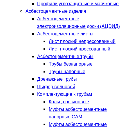
Профили углозащитные и маячковые
Асбестоцементные изделия
Асбестоцементные
электроизоляционные доски (АЦЭИД)
Асбестоцементные листы
Лист плоский непрессованный
Лист плоский прессованный
Асбестоцементные трубы
Трубы безнапорные
Трубы напорные
Дренажные трубы
Шифер волновой
Комплектующие к трубам
Кольца резиновые
Муфты асбестоцементные
напорные САМ
Муфты асбестоцементные