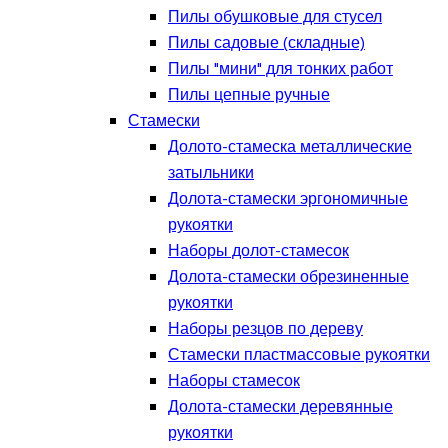
Пилы обушковые для стусел
Пилы садовые (складные)
Пилы "мини" для тонких работ
Пилы цепные ручные
Стамески
Долото-стамеска металлические
затыльники
Долота-стамески эргономичные
рукоятки
Наборы долот-стамесок
Долота-стамески обрезиненные
рукоятки
Наборы резцов по дереву
Стамески пластмассовые рукоятки
Наборы стамесок
Долота-стамески деревянные
рукоятки