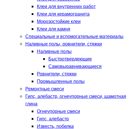
Клеи для внутренних работ
Клеи для керамогранита
Морозостойкие клеи
Клеи для камня
Специальные и вспомогательные материалы
Наливные полы, ровнители, стяжки
Наливные полы
Быстротвердеющие
Самовыравнивающиеся
Ровнители, стяжки
Промышленные полы
Ремонтные смеси
Гипс, алебастр, огнеупорные смеси, шамотная
глина
Огнеупорные смеси
Гипс, алебастр
Известь, побелка