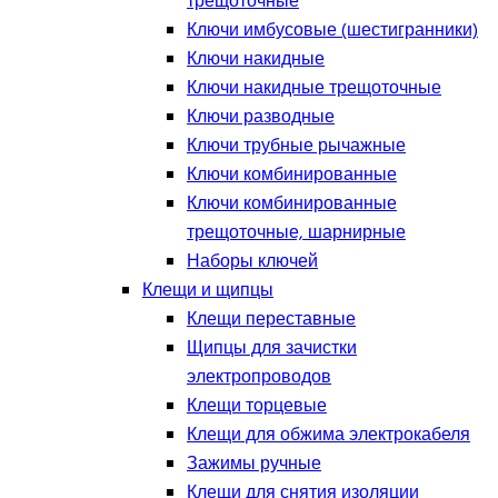
трещоточные
Ключи имбусовые (шестигранники)
Ключи накидные
Ключи накидные трещоточные
Ключи разводные
Ключи трубные рычажные
Ключи комбинированные
Ключи комбинированные
трещоточные, шарнирные
Наборы ключей
Клещи и щипцы
Клещи переставные
Щипцы для зачистки
электропроводов
Клещи торцевые
Клещи для обжима электрокабеля
Зажимы ручные
Клещи для снятия изоляции