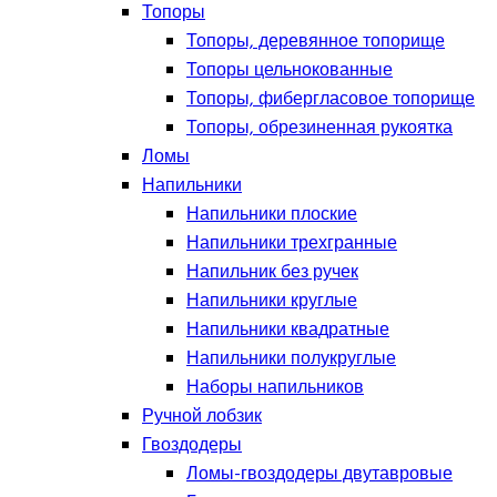
Топоры
Топоры, деревянное топорище
Топоры цельнокованные
Топоры, фибергласовое топорище
Топоры, обрезиненная рукоятка
Ломы
Напильники
Напильники плоские
Напильники трехгранные
Напильник без ручек
Напильники круглые
Напильники квадратные
Напильники полукруглые
Наборы напильников
Ручной лобзик
Гвоздодеры
Ломы-гвоздодеры двутавровые