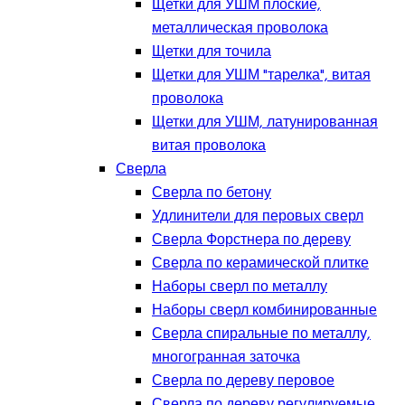
Щетки для УШМ плоские,
металлическая проволока
Щетки для точила
Щетки для УШМ "тарелка", витая
проволока
Щетки для УШМ, латунированная
витая проволока
Сверла
Сверла по бетону
Удлинители для перовых сверл
Сверла Форстнера по дереву
Сверла по керамической плитке
Наборы сверл по металлу
Наборы сверл комбинированные
Сверла спиральные по металлу,
многогранная заточка
Сверла по дереву перовое
Сверла по дереву регулируемые