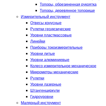
Топоры, обрезиненная рукоятка
Топоры, деревянное топорище
Измерительный инструмент
Отвесы конусные
Рулетки геодезические
Уровни пластмассовые
Линейки
Приборы токоизмерительные
Уровни литые
Уровни алюминиевые
Колесо измерительное механическое
Микрометры механические
Рулетки
Уровни лазерные
Штангенциркули
Гидроуровни
Малярный инструмент