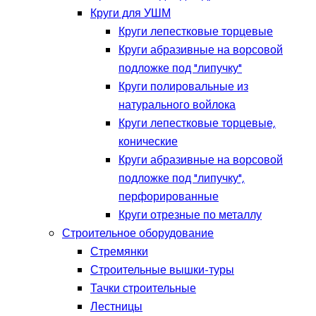
Круги для УШМ
Круги лепестковые торцевые
Круги абразивные на ворсовой
подложке под "липучку"
Круги полировальные из
натурального войлока
Круги лепестковые торцевые,
конические
Круги абразивные на ворсовой
подложке под "липучку",
перфорированные
Круги отрезные по металлу
Строительное оборудование
Стремянки
Строительные вышки-туры
Тачки строительные
Лестницы