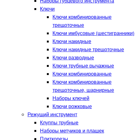
Наборы губцевого инструмента
Ключи
Ключи комбинированные
трещоточные
Ключи имбусовые (шестигранники)
Ключи накидные
Ключи накидные трещоточные
Ключи разводные
Ключи трубные рычажные
Ключи комбинированные
Ключи комбинированные
трещоточные, шарнирные
Наборы ключей
Ключи рожковые
Режущий инструмент
Клуппы трубные
Наборы метчиков и плашек
Плиткорезы