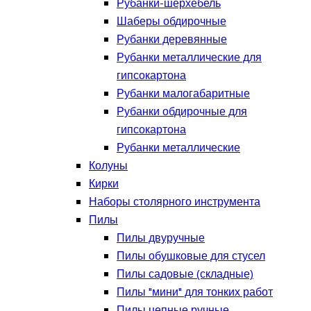
Рубанки-шерхебель
Шаберы обдирочные
Рубанки деревянные
Рубанки металлические для
гипсокартона
Рубанки малогабаритные
Рубанки обдирочные для
гипсокартона
Рубанки металлические
Колуны
Кирки
Наборы столярного инструмента
Пилы
Пилы двуручные
Пилы обушковые для стусел
Пилы садовые (складные)
Пилы "мини" для тонких работ
Пилы цепные ручные