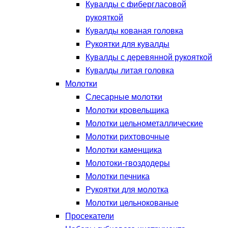
Кувалды с фибергласовой
рукояткой
Кувалды кованая головка
Рукоятки для кувалды
Кувалды с деревянной рукояткой
Кувалды литая головка
Молотки
Слесарные молотки
Молотки кровельщика
Молотки цельнометаллические
Молотки рихтовочные
Молотки каменщика
Молотоки-гвоздодеры
Молотки печника
Рукоятки для молотка
Молотки цельнокованые
Просекатели