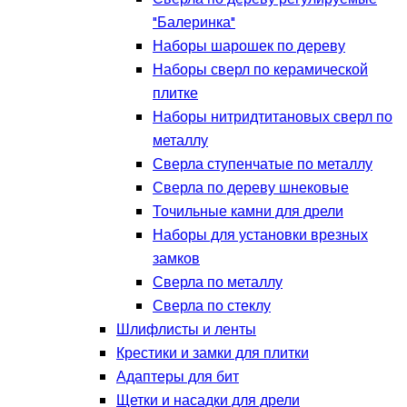
"Балеринка"
Наборы шарошек по дереву
Наборы сверл по керамической
плитке
Наборы нитридтитановых сверл по
металлу
Сверла ступенчатые по металлу
Сверла по дереву шнековые
Точильные камни для дрели
Наборы для установки врезных
замков
Сверла по металлу
Сверла по стеклу
Шлифлисты и ленты
Крестики и замки для плитки
Адаптеры для бит
Щетки и насадки для дрели