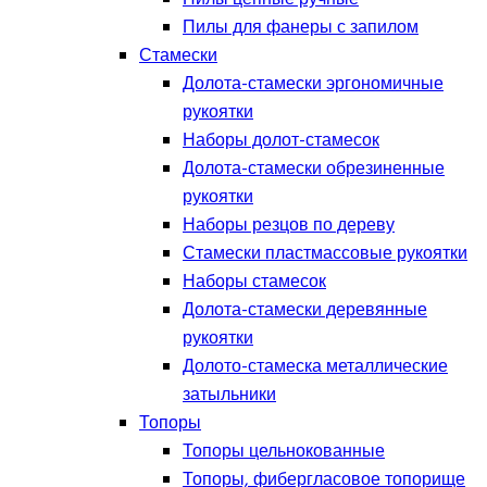
Пилы для фанеры с запилом
Стамески
Долота-стамески эргономичные
рукоятки
Наборы долот-стамесок
Долота-стамески обрезиненные
рукоятки
Наборы резцов по дереву
Стамески пластмассовые рукоятки
Наборы стамесок
Долота-стамески деревянные
рукоятки
Долото-стамеска металлические
затыльники
Топоры
Топоры цельнокованные
Топоры, фибергласовое топорище