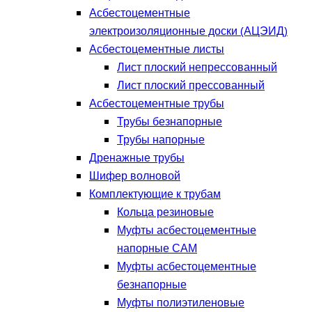
Асбестоцементные
электроизоляционные доски (АЦЭИД)
Асбестоцементные листы
Лист плоский непрессованный
Лист плоский прессованный
Асбестоцементные трубы
Трубы безнапорные
Трубы напорные
Дренажные трубы
Шифер волновой
Комплектующие к трубам
Кольца резиновые
Муфты асбестоцементные
напорные САМ
Муфты асбестоцементные
безнапорные
Муфты полиэтиленовые