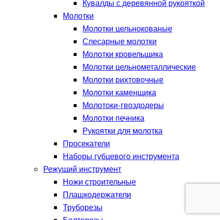
Кувалды с деревянной рукояткой
Молотки
Молотки цельнокованые
Слесарные молотки
Молотки кровельщика
Молотки цельнометаллические
Молотки рихтовочные
Молотки каменщика
Молотоки-гвоздодеры
Молотки печника
Рукоятки для молотка
Просекатели
Наборы губцевого инструмента
Режущий инструмент
Ножи строительные
Плашкодержатели
Труборезы