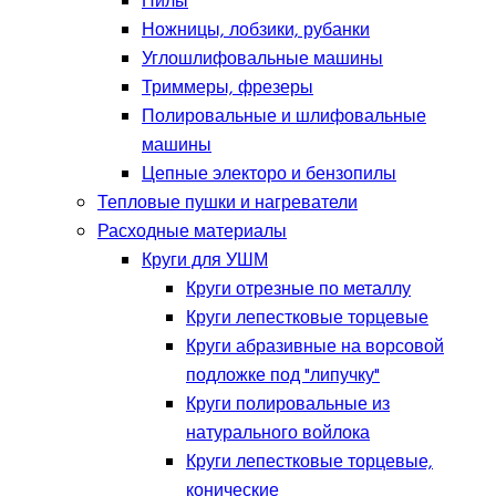
Пилы
Ножницы, лобзики, рубанки
Углошлифовальные машины
Триммеры, фрезеры
Полировальные и шлифовальные
машины
Цепные электоро и бензопилы
Тепловые пушки и нагреватели
Расходные материалы
Круги для УШМ
Круги отрезные по металлу
Круги лепестковые торцевые
Круги абразивные на ворсовой
подложке под "липучку"
Круги полировальные из
натурального войлока
Круги лепестковые торцевые,
конические