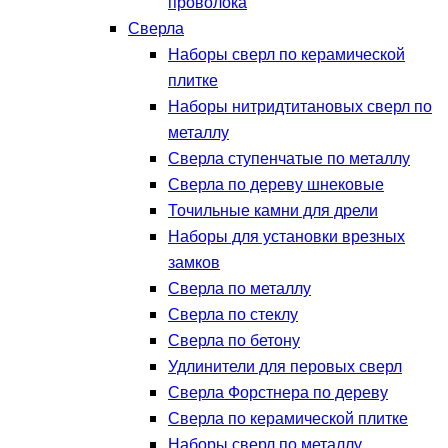
проволока
Сверла
Наборы сверл по керамической
плитке
Наборы нитридтитановых сверл по
металлу
Сверла ступенчатые по металлу
Сверла по дереву шнековые
Точильные камни для дрели
Наборы для установки врезных
замков
Сверла по металлу
Сверла по стеклу
Сверла по бетону
Удлинители для перовых сверл
Сверла Форстнера по дереву
Сверла по керамической плитке
Наборы сверл по металлу