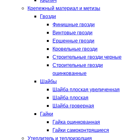
Кирпич
Крепежный материал и метизы
Гвозди
Финишные гвозди
Винтовые гвозди
Ершенные гвозди
Кровельные гвозди
Строительные гвозди черные
Строительные гвозди
оцинкованные
Шайбы
Шайба плоская увеличенная
Шайба плоская
Шайба гроверная
Гайки
Гайка оцинкованная
Гайки самоконтрящиеся
Утеплитель и теплоизолция