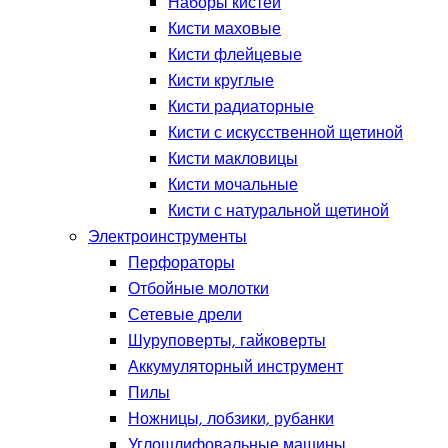
Наборы кистей
Кисти маховые
Кисти флейцевые
Кисти круглые
Кисти радиаторные
Кисти с искусственной щетиной
Кисти макловицы
Кисти мочальные
Кисти с натуральной щетиной
Электроинструменты
Перфораторы
Отбойные молотки
Сетевые дрели
Шуруповерты, гайковерты
Аккумуляторный инструмент
Пилы
Ножницы, лобзики, рубанки
Углошлифовальные машины