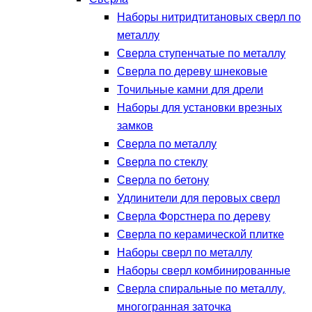
Наборы нитридтитановых сверл по
металлу
Сверла ступенчатые по металлу
Сверла по дереву шнековые
Точильные камни для дрели
Наборы для установки врезных
замков
Сверла по металлу
Сверла по стеклу
Сверла по бетону
Удлинители для перовых сверл
Сверла Форстнера по дереву
Сверла по керамической плитке
Наборы сверл по металлу
Наборы сверл комбинированные
Сверла спиральные по металлу,
многогранная заточка