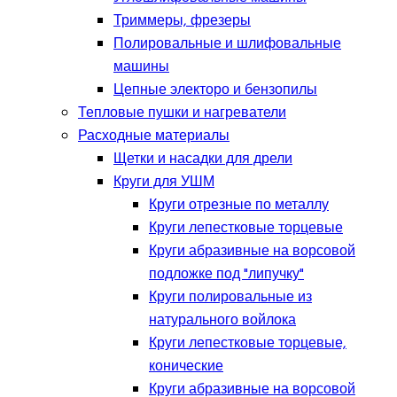
Триммеры, фрезеры
Полировальные и шлифовальные
машины
Цепные электоро и бензопилы
Тепловые пушки и нагреватели
Расходные материалы
Щетки и насадки для дрели
Круги для УШМ
Круги отрезные по металлу
Круги лепестковые торцевые
Круги абразивные на ворсовой
подложке под "липучку"
Круги полировальные из
натурального войлока
Круги лепестковые торцевые,
конические
Круги абразивные на ворсовой