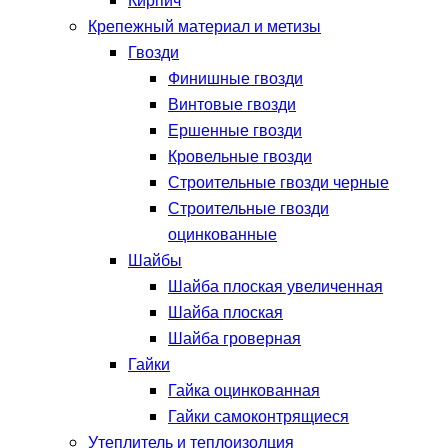
Кирпич
Крепежный материал и метизы
Гвозди
Финишные гвозди
Винтовые гвозди
Ершенные гвозди
Кровельные гвозди
Строительные гвозди черные
Строительные гвозди
оцинкованные
Шайбы
Шайба плоская увеличенная
Шайба плоская
Шайба гроверная
Гайки
Гайка оцинкованная
Гайки самоконтрящиеся
Утеплитель и теплоизолция