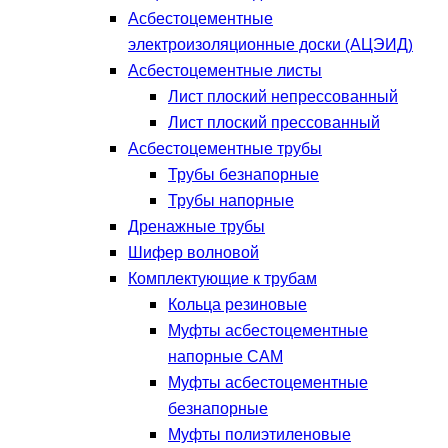
Асбестоцементные
электроизоляционные доски (АЦЭИД)
Асбестоцементные листы
Лист плоский непрессованный
Лист плоский прессованный
Асбестоцементные трубы
Трубы безнапорные
Трубы напорные
Дренажные трубы
Шифер волновой
Комплектующие к трубам
Кольца резиновые
Муфты асбестоцементные
напорные САМ
Муфты асбестоцементные
безнапорные
Муфты полиэтиленовые