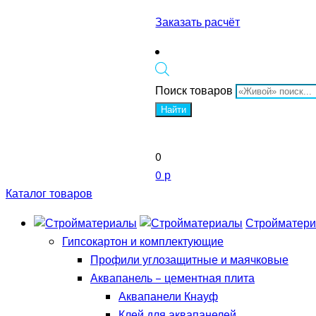
Заказать расчёт
Поиск товаров
Найти
0
0 р
Каталог товаров
Стройматер
Гипсокартон и комплектующие
Профили углозащитные и маячковые
Аквапанель – цементная плита
Аквапанели Кнауф
Клей для аквапанелей