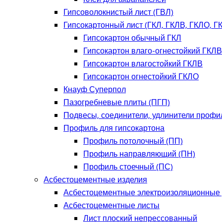
Гипсоволокнистый лист (ГВЛ)
Гипсокартонный лист (ГКЛ, ГКЛВ, ГКЛО, Г
Гипсокартон обычный ГКЛ
Гипсокартон влаго-огнестойкий ГКЛ
Гипсокартон влагостойкий ГКЛВ
Гипсокартон огнестойкий ГКЛО
Кнауф Суперпол
Пазогребневые плиты (ПГП)
Подвесы, соединители, удлинители профи
Профиль для гипсокартона
Профиль потолочный (ПП)
Профиль направляющий (ПН)
Профиль стоечный (ПС)
Асбестоцементные изделия
Асбестоцементные электроизоляционные
Асбестоцементные листы
Лист плоский непрессованный