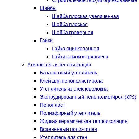
Строительные гвозди оцинкованные
Шайбы
Шайба плоская увеличенная
Шайба плоская
Шайба гроверная
Гайки
Гайка оцинкованная
Гайки самоконтрящиеся
Утеплитель и теплоизолция
Базальтовый утеплитель
Клей для пенополистирола
Утеплитель из стекловолокна
Экструдированный пенополистирол (XPS)
Пенопласт
Полиэфирный утеплитель
Жидкая керамическая теплоизоляция
Вспененный полиэтилен
Утеплитель для стен