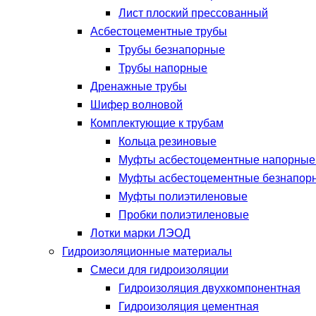
Лист плоский прессованный
Асбестоцементные трубы
Трубы безнапорные
Трубы напорные
Дренажные трубы
Шифер волновой
Комплектующие к трубам
Кольца резиновые
Муфты асбестоцементные напорны
Муфты асбестоцементные безнапор
Муфты полиэтиленовые
Пробки полиэтиленовые
Лотки марки ЛЭОД
Гидроизоляционные материалы
Смеси для гидроизоляции
Гидроизоляция двухкомпонентная
Гидроизоляция цементная