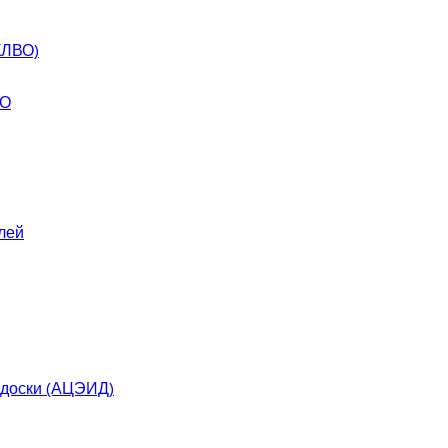
КЛВО)
ВО
лей
 доски (АЦЭИД)