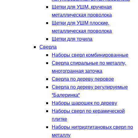
Щетки для УШМ, крученая
металлическая проволока
Щетки для УШМ плоские,
металлическая проволока
Щетки для точила
Сверла
Наборы сверл комбинированные
Сверла спиральные по металлу,
многогранная заточка
Сверла по дереву перовое
Сверла по дереву регулируемые
"Балеринка"
Наборы шарошек по дереву
Наборы сверл по керамической
плитке
Наборы нитридтитановых сверл по
металлу