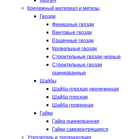
Кирпич
Крепежный материал и метизы
Гвозди
Финишные гвозди
Винтовые гвозди
Ершенные гвозди
Кровельные гвозди
Строительные гвозди черные
Строительные гвозди
оцинкованные
Шайбы
Шайба плоская увеличенная
Шайба плоская
Шайба гроверная
Гайки
Гайка оцинкованная
Гайки самоконтрящиеся
Утеплитель и теплоизолция