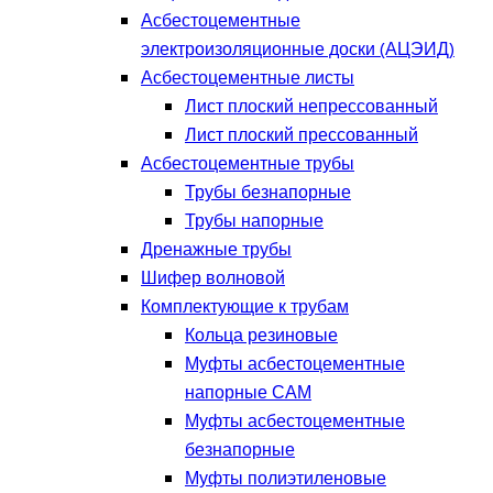
Асбестоцементные
электроизоляционные доски (АЦЭИД)
Асбестоцементные листы
Лист плоский непрессованный
Лист плоский прессованный
Асбестоцементные трубы
Трубы безнапорные
Трубы напорные
Дренажные трубы
Шифер волновой
Комплектующие к трубам
Кольца резиновые
Муфты асбестоцементные
напорные САМ
Муфты асбестоцементные
безнапорные
Муфты полиэтиленовые