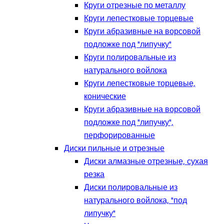
Круги отрезные по металлу
Круги лепестковые торцевые
Круги абразивные на ворсовой
подложке под "липучку"
Круги полировальные из
натурального войлока
Круги лепестковые торцевые,
конические
Круги абразивные на ворсовой
подложке под "липучку",
перфорированные
Диски пильные и отрезные
Диски алмазные отрезные, сухая
резка
Диски полировальные из
натурального войлока, "под
липучку"