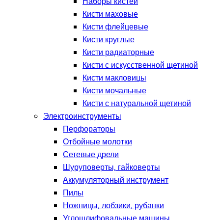
Наборы кистей
Кисти маховые
Кисти флейцевые
Кисти круглые
Кисти радиаторные
Кисти с искусственной щетиной
Кисти макловицы
Кисти мочальные
Кисти с натуральной щетиной
Электроинструменты
Перфораторы
Отбойные молотки
Сетевые дрели
Шуруповерты, гайковерты
Аккумуляторный инструмент
Пилы
Ножницы, лобзики, рубанки
Углошлифовальные машины