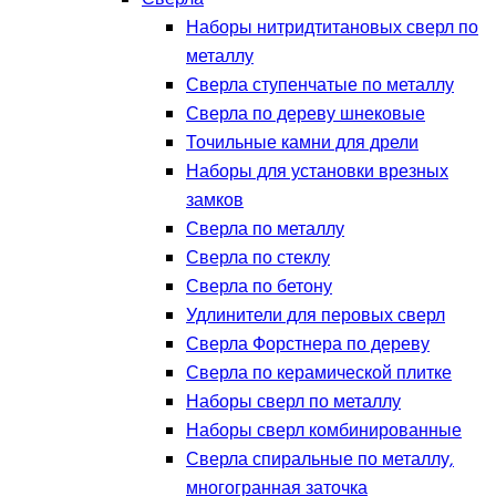
Наборы нитридтитановых сверл по
металлу
Сверла ступенчатые по металлу
Сверла по дереву шнековые
Точильные камни для дрели
Наборы для установки врезных
замков
Сверла по металлу
Сверла по стеклу
Сверла по бетону
Удлинители для перовых сверл
Сверла Форстнера по дереву
Сверла по керамической плитке
Наборы сверл по металлу
Наборы сверл комбинированные
Сверла спиральные по металлу,
многогранная заточка