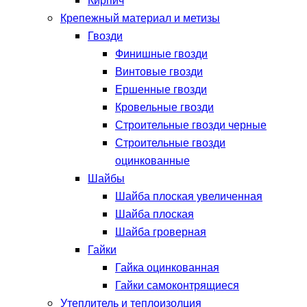
Кирпич
Крепежный материал и метизы
Гвозди
Финишные гвозди
Винтовые гвозди
Ершенные гвозди
Кровельные гвозди
Строительные гвозди черные
Строительные гвозди
оцинкованные
Шайбы
Шайба плоская увеличенная
Шайба плоская
Шайба гроверная
Гайки
Гайка оцинкованная
Гайки самоконтрящиеся
Утеплитель и теплоизолция