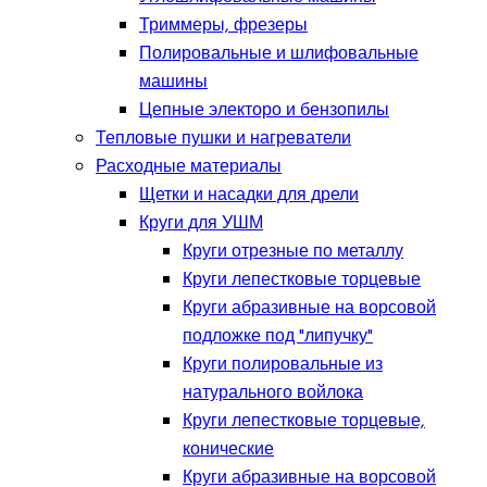
Триммеры, фрезеры
Полировальные и шлифовальные
машины
Цепные электоро и бензопилы
Тепловые пушки и нагреватели
Расходные материалы
Щетки и насадки для дрели
Круги для УШМ
Круги отрезные по металлу
Круги лепестковые торцевые
Круги абразивные на ворсовой
подложке под "липучку"
Круги полировальные из
натурального войлока
Круги лепестковые торцевые,
конические
Круги абразивные на ворсовой