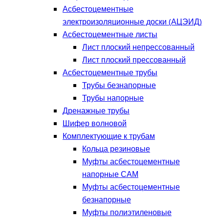
Асбестоцементные
электроизоляционные доски (АЦЭИД)
Асбестоцементные листы
Лист плоский непрессованный
Лист плоский прессованный
Асбестоцементные трубы
Трубы безнапорные
Трубы напорные
Дренажные трубы
Шифер волновой
Комплектующие к трубам
Кольца резиновые
Муфты асбестоцементные
напорные САМ
Муфты асбестоцементные
безнапорные
Муфты полиэтиленовые