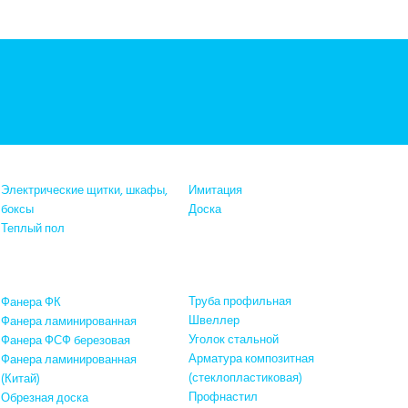
Электрические щитки, шкафы,
Имитация
боксы
Доска
Теплый пол
Металлопрокат,
металлическая сетка
анера и пиломатериалы
Труба профильная
Фанера ФК
Швеллер
Фанера ламинированная
Уголок стальной
Фанера ФСФ березовая
Арматура композитная
Фанера ламинированная
(стеклопластиковая)
(Китай)
Профнастил
Обрезная доска