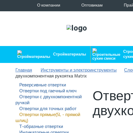
О компании
Оптовикам
Прай
Стро
Стройматериалы
сухи
Главная
Инструменты и электроинструменты
Сле
двухкомпонентная рукоятка Matrix
Реверсивные отвертки
Отвертк
Отвертки под гаечный ключ
Отвертки с двухкомпонентной
ручкой
двухко
Отвертки для точных работ
Отвертки прямые(SL - прямой
шлиц)
Т-образные отвертки
Индикаторные отвертки