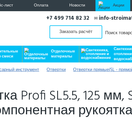
с-лист
Оплата
Новости
Акции
+7 499 714 82 32
info-stroim
✉
Заказать расчёт
Поиск товар
Сантехни
ительные
Отделочные
отоплени
е смеси
материалы
водосна
сарный инструмент
Отвертки
Отвертки прямые(SL - прямо
а Profi SL5.5, 125 мм, 
мпонентная рукоятка