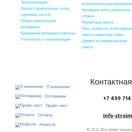
Звукоизоляция
вспомогательные материал
Ленты строительные, сетки,
Наливные полы, ровнители,
серпянки, скотчи
стяжки
Общестроительные
Ремонтные смеси
материалы
Гипс, алебастр, огнеупорны
Крепежный материал и метизы
смеси, шамотная глина
Утеплитель и теплоизолция
Цемент и универсальные
смеси
Строительные сухие смеси
Контактна
О компании
Оптовикам
+7 499 714
Прайс-лист
info-stroi
Оплата
Новости
© 2022. Все права защи