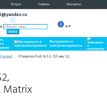
Услуги
Советы
Контакты
at@yandex.ru
0
ов
0 Р
Найти
ка,
Инструменты и
е и
электроинструменты
бжение
й шлиц)
Отвертка Profi SL5.5, 125 мм, S2,
S2,
 Matrix