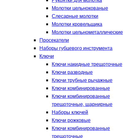
Рукоятки для молотка
Молотки цельнокованые
Слесарные молотки
Молотки кровельщика
Молотки цельнометаллические
Просекатели
Наборы губцевого инструмента
Ключи
Ключи накидные трещоточные
Ключи разводные
Ключи трубные рычажные
Ключи комбинированные
Ключи комбинированные
трещоточные, шарнирные
Наборы ключей
Ключи рожковые
Ключи комбинированные
трещоточные