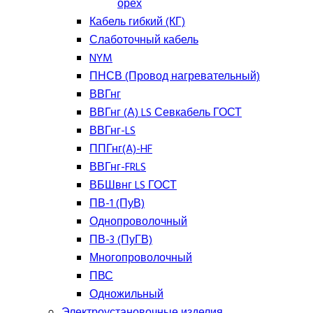
орех
Кабель гибкий (КГ)
Слаботочный кабель
NYM
ПНСВ (Провод нагревательный)
ВВГнг
ВВГнг (А) LS Севкабель ГОСТ
ВВГнг-LS
ППГнг(A)-HF
ВВГнг-FRLS
ВБШвнг LS ГОСТ
ПВ-1 (ПуВ)
Однопроволочный
ПВ-3 (ПуГВ)
Многопроволочный
ПВС
Одножильный
Электроустановочные изделия