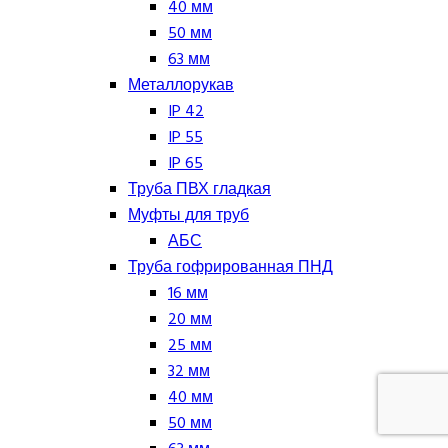
40 мм
50 мм
63 мм
Металлорукав
IP 42
IP 55
IP 65
Труба ПВХ гладкая
Муфты для труб
АБС
Труба гофрированная ПНД
16 мм
20 мм
25 мм
32 мм
40 мм
50 мм