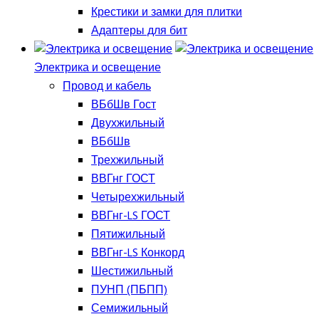
Крестики и замки для плитки
Адаптеры для бит
Электрика и освещение
Провод и кабель
ВБбШв Гост
Двухжильный
ВБбШв
Трехжильный
ВВГнг ГОСТ
Четырехжильный
ВВГнг-LS ГОСТ
Пятижильный
ВВГнг-LS Конкорд
Шестижильный
ПУНП (ПБПП)
Семижильный