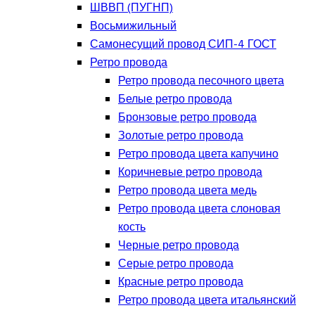
ШВВП (ПУГНП)
Восьмижильный
Самонесущий провод СИП-4 ГОСТ
Ретро провода
Ретро провода песочного цвета
Белые ретро провода
Бронзовые ретро провода
Золотые ретро провода
Ретро провода цвета капучино
Коричневые ретро провода
Ретро провода цвета медь
Ретро провода цвета слоновая
кость
Черные ретро провода
Серые ретро провода
Красные ретро провода
Ретро провода цвета итальянский