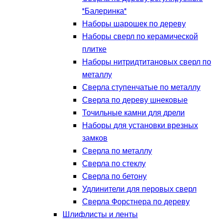
"Балеринка"
Наборы шарошек по дереву
Наборы сверл по керамической
плитке
Наборы нитридтитановых сверл по
металлу
Сверла ступенчатые по металлу
Сверла по дереву шнековые
Точильные камни для дрели
Наборы для установки врезных
замков
Сверла по металлу
Сверла по стеклу
Сверла по бетону
Удлинители для перовых сверл
Сверла Форстнера по дереву
Шлифлисты и ленты