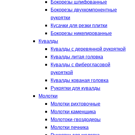
Бокорезы шлифованные
Бокорезы двухкомпонентные
рукоятки
Кусачки для резки плитки
Бокорезы никелированные
Кувалды
Кувалды с деревянной рукояткой
Кувалды литая головка
Кувалды с фибергласовой
рукояткой
Кувалды кованая головка
Рукоятки для кувалды
Молотки
Молотки рихтовочные
Молотки каменщика
Молотоки-гвоздодеры
Молотки печника