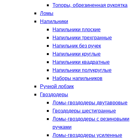
Топоры, обрезиненная рукоятка
Ломы
Напильники
Напильники плоские
Напильники трехгранные
Напильник без ручек
Напильники круглые
Напильники квадратные
Напильники полукруглые
Наборы напильников
Ручной лобзик
Гвоздодеры
Ломы-гвоздодеры двутавровые
Гвоздодеры шестигранные
Ломы-гвоздодеры с резиновыми
ручками
Ломы-гвоздодеры усиленные