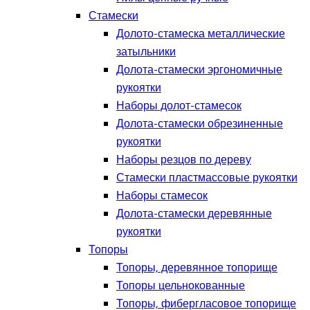
Стамески
Долото-стамеска металлические
затыльники
Долота-стамески эргономичные
рукоятки
Наборы долот-стамесок
Долота-стамески обрезиненные
рукоятки
Наборы резцов по дереву
Стамески пластмассовые рукоятки
Наборы стамесок
Долота-стамески деревянные
рукоятки
Топоры
Топоры, деревянное топорище
Топоры цельнокованные
Топоры, фибергласовое топорище