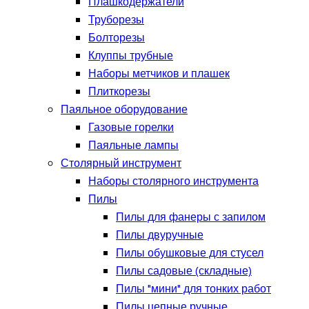
Плашкодержатели
Труборезы
Болторезы
Клуппы трубные
Наборы метчиков и плашек
Плиткорезы
Паяльное оборудование
Газовые горелки
Паяльные лампы
Столярный инструмент
Наборы столярного инструмента
Пилы
Пилы для фанеры с запилом
Пилы двуручные
Пилы обушковые для стусел
Пилы садовые (складные)
Пилы "мини" для тонких работ
Пилы цепные ручные