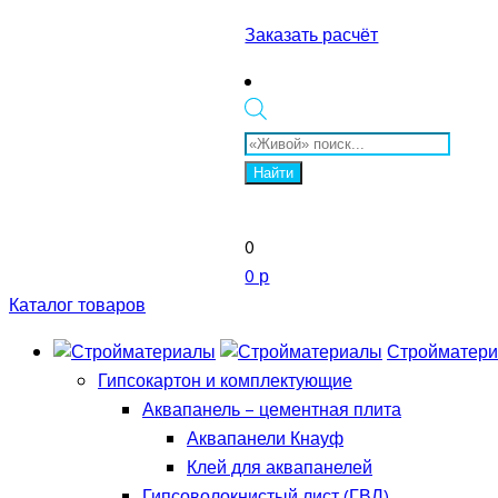
Заказать расчёт
Поиск
товаров
Найти
0
0 р
Каталог товаров
Стройматер
Гипсокартон и комплектующие
Аквапанель – цементная плита
Аквапанели Кнауф
Клей для аквапанелей
Гипсоволокнистый лист (ГВЛ)