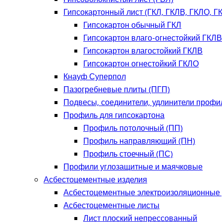
Гипсокартонный лист (ГКЛ, ГКЛВ, ГКЛО, Г
Гипсокартон обычный ГКЛ
Гипсокартон влаго-огнестойкий ГКЛ
Гипсокартон влагостойкий ГКЛВ
Гипсокартон огнестойкий ГКЛО
Кнауф Суперпол
Пазогребневые плиты (ПГП)
Подвесы, соединители, удлинители профи
Профиль для гипсокартона
Профиль потолочный (ПП)
Профиль направляющий (ПН)
Профиль стоечный (ПС)
Профили углозащитные и маячковые
Асбестоцементные изделия
Асбестоцементные электроизоляционные
Асбестоцементные листы
Лист плоский непрессованный