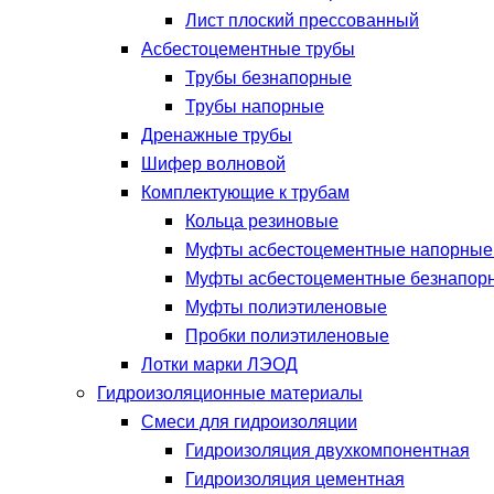
Лист плоский прессованный
Асбестоцементные трубы
Трубы безнапорные
Трубы напорные
Дренажные трубы
Шифер волновой
Комплектующие к трубам
Кольца резиновые
Муфты асбестоцементные напорны
Муфты асбестоцементные безнапор
Муфты полиэтиленовые
Пробки полиэтиленовые
Лотки марки ЛЭОД
Гидроизоляционные материалы
Смеси для гидроизоляции
Гидроизоляция двухкомпонентная
Гидроизоляция цементная