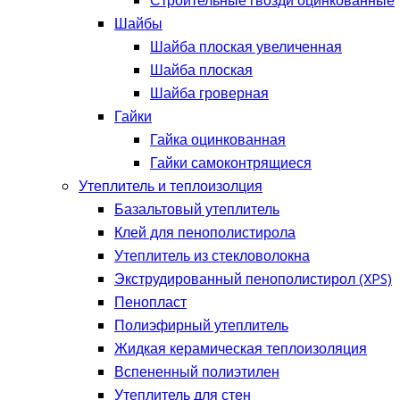
Строительные гвозди оцинкованные
Шайбы
Шайба плоская увеличенная
Шайба плоская
Шайба гроверная
Гайки
Гайка оцинкованная
Гайки самоконтрящиеся
Утеплитель и теплоизолция
Базальтовый утеплитель
Клей для пенополистирола
Утеплитель из стекловолокна
Экструдированный пенополистирол (XPS)
Пенопласт
Полиэфирный утеплитель
Жидкая керамическая теплоизоляция
Вспененный полиэтилен
Утеплитель для стен