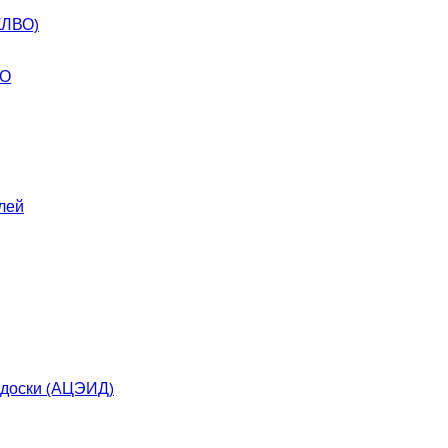
КЛВО)
ВО
лей
 доски (АЦЭИД)