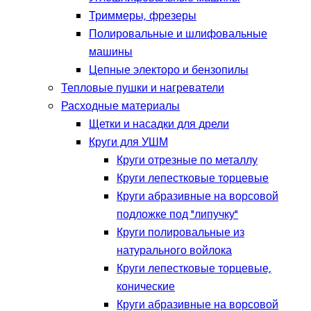
Триммеры, фрезеры
Полировальные и шлифовальные
машины
Цепные электоро и бензопилы
Тепловые пушки и нагреватели
Расходные материалы
Щетки и насадки для дрели
Круги для УШМ
Круги отрезные по металлу
Круги лепестковые торцевые
Круги абразивные на ворсовой
подложке под "липучку"
Круги полировальные из
натурального войлока
Круги лепестковые торцевые,
конические
Круги абразивные на ворсовой