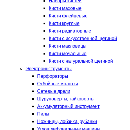
Наборы кистей
Кисти маховые
Кисти флейцевые
Кисти круглые
Кисти радиаторные
Кисти с искусственной щетиной
Кисти макловицы
Кисти мочальные
Кисти с натуральной щетиной
Электроинструменты
Перфораторы
Отбойные молотки
Сетевые дрели
Шуруповерты, гайковерты
Аккумуляторный инструмент
Пилы
Ножницы, лобзики, рубанки
Углошлифовальные машины