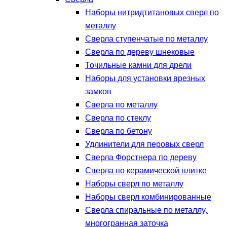
Наборы нитридтитановых сверл по
металлу
Сверла ступенчатые по металлу
Сверла по дереву шнековые
Точильные камни для дрели
Наборы для установки врезных
замков
Сверла по металлу
Сверла по стеклу
Сверла по бетону
Удлинители для перовых сверл
Сверла Форстнера по дереву
Сверла по керамической плитке
Наборы сверл по металлу
Наборы сверл комбинированные
Сверла спиральные по металлу,
многогранная заточка