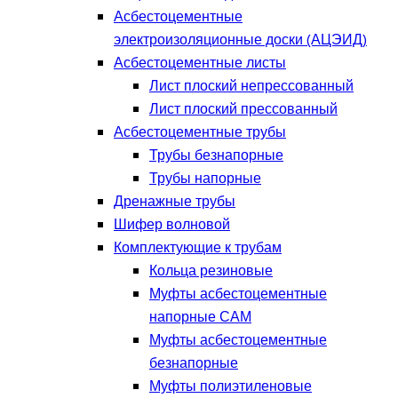
Асбестоцементные
электроизоляционные доски (АЦЭИД)
Асбестоцементные листы
Лист плоский непрессованный
Лист плоский прессованный
Асбестоцементные трубы
Трубы безнапорные
Трубы напорные
Дренажные трубы
Шифер волновой
Комплектующие к трубам
Кольца резиновые
Муфты асбестоцементные
напорные САМ
Муфты асбестоцементные
безнапорные
Муфты полиэтиленовые