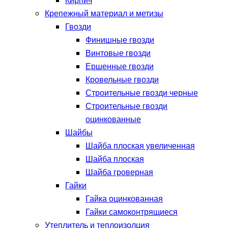
Кирпич
Крепежный материал и метизы
Гвозди
Финишные гвозди
Винтовые гвозди
Ершенные гвозди
Кровельные гвозди
Строительные гвозди черные
Строительные гвозди
оцинкованные
Шайбы
Шайба плоская увеличенная
Шайба плоская
Шайба гроверная
Гайки
Гайка оцинкованная
Гайки самоконтрящиеся
Утеплитель и теплоизолция