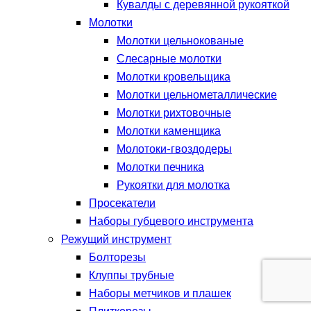
Кувалды с деревянной рукояткой
Молотки
Молотки цельнокованые
Слесарные молотки
Молотки кровельщика
Молотки цельнометаллические
Молотки рихтовочные
Молотки каменщика
Молотоки-гвоздодеры
Молотки печника
Рукоятки для молотка
Просекатели
Наборы губцевого инструмента
Режущий инструмент
Болторезы
Клуппы трубные
Наборы метчиков и плашек