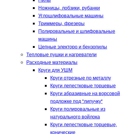
Пилы
Ножницы, лобзики, рубанки
Углошлифовальные машины
Триммеры, фрезеры
Полировальные и шлифовальные
машины
Цепные электоро и бензопилы
Тепловые пушки и нагреватели
Расходные материалы
Круги для УШМ
Круги отрезные по металлу
Круги лепестковые торцевые
Круги абразивные на ворсовой
подложке под "липучку"
Круги полировальные из
натурального войлока
Круги лепестковые торцевые,
конические