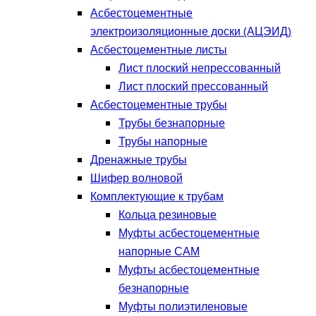
Асбестоцементные
электроизоляционные доски (АЦЭИД)
Асбестоцементные листы
Лист плоский непрессованный
Лист плоский прессованный
Асбестоцементные трубы
Трубы безнапорные
Трубы напорные
Дренажные трубы
Шифер волновой
Комплектующие к трубам
Кольца резиновые
Муфты асбестоцементные
напорные САМ
Муфты асбестоцементные
безнапорные
Муфты полиэтиленовые