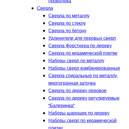
проволока
Сверла
Сверла по металлу
Сверла по стеклу
Сверла по бетону
Удлинители для перовых сверл
Сверла Форстнера по дереву
Сверла по керамической плитке
Наборы сверл по металлу
Наборы сверл комбинированные
Сверла спиральные по металлу,
многогранная заточка
Сверла по дереву перовое
Сверла по дереву регулируемые
"Балеринка"
Наборы шарошек по дереву
Наборы сверл по керамической
плитке