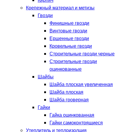
Кирпич
Крепежный материал и метизы
Гвозди
Финишные гвозди
Винтовые гвозди
Ершенные гвозди
Кровельные гвозди
Строительные гвозди черные
Строительные гвозди
оцинкованные
Шайбы
Шайба плоская увеличенная
Шайба плоская
Шайба гроверная
Гайки
Гайка оцинкованная
Гайки самоконтрящиеся
Утеплитель и теплоизолция