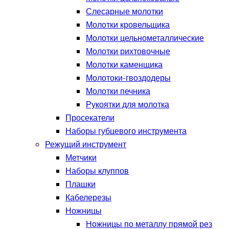
Слесарные молотки
Молотки кровельщика
Молотки цельнометаллические
Молотки рихтовочные
Молотки каменщика
Молотоки-гвоздодеры
Молотки печника
Рукоятки для молотка
Просекатели
Наборы губцевого инструмента
Режущий инструмент
Метчики
Наборы клуппов
Плашки
Кабелерезы
Ножницы
Ножницы по металлу прямой рез