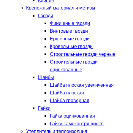
Кирпич
Крепежный материал и метизы
Гвозди
Финишные гвозди
Винтовые гвозди
Ершенные гвозди
Кровельные гвозди
Строительные гвозди черные
Строительные гвозди
оцинкованные
Шайбы
Шайба плоская увеличенная
Шайба плоская
Шайба гроверная
Гайки
Гайка оцинкованная
Гайки самоконтрящиеся
Утеплитель и теплоизолция