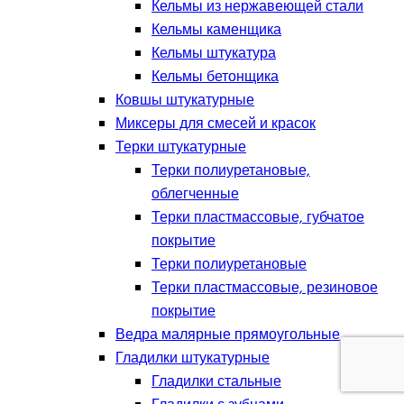
Кельмы из нержавеющей стали
Кельмы каменщика
Кельмы штукатура
Кельмы бетонщика
Ковшы штукатурные
Миксеры для смесей и красок
Терки штукатурные
Терки полиуретановые,
облегченные
Терки пластмассовые, губчатое
покрытие
Терки полиуретановые
Терки пластмассовые, резиновое
покрытие
Ведра малярные прямоугольные
Гладилки штукатурные
Гладилки стальные