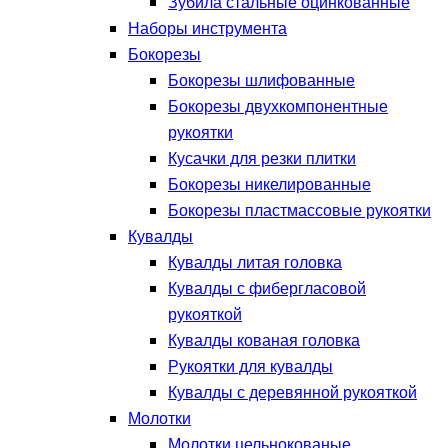
Зубила стальные оцинкованные
Наборы инструмента
Бокорезы
Бокорезы шлифованные
Бокорезы двухкомпонентные
рукоятки
Кусачки для резки плитки
Бокорезы никелированные
Бокорезы пластмассовые рукоятки
Кувалды
Кувалды литая головка
Кувалды с фибергласовой
рукояткой
Кувалды кованая головка
Рукоятки для кувалды
Кувалды с деревянной рукояткой
Молотки
Молотки цельнокованые