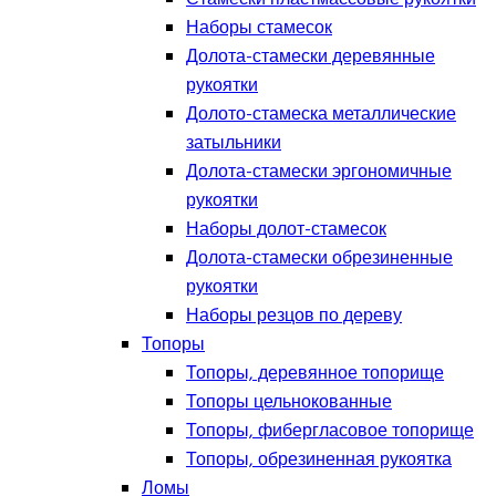
Наборы стамесок
Долота-стамески деревянные
рукоятки
Долото-стамеска металлические
затыльники
Долота-стамески эргономичные
рукоятки
Наборы долот-стамесок
Долота-стамески обрезиненные
рукоятки
Наборы резцов по дереву
Топоры
Топоры, деревянное топорище
Топоры цельнокованные
Топоры, фибергласовое топорище
Топоры, обрезиненная рукоятка
Ломы