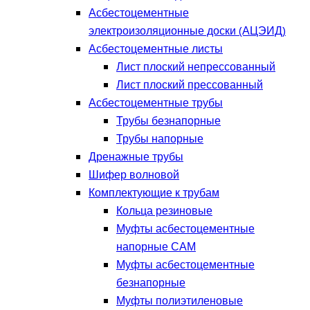
Асбестоцементные
электроизоляционные доски (АЦЭИД)
Асбестоцементные листы
Лист плоский непрессованный
Лист плоский прессованный
Асбестоцементные трубы
Трубы безнапорные
Трубы напорные
Дренажные трубы
Шифер волновой
Комплектующие к трубам
Кольца резиновые
Муфты асбестоцементные
напорные САМ
Муфты асбестоцементные
безнапорные
Муфты полиэтиленовые